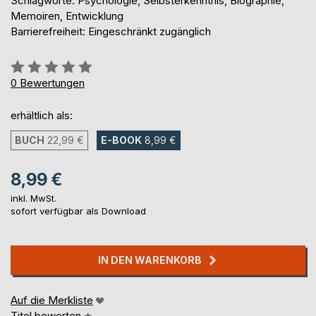
Schlagworte: Psychologie, Selbsterkenntnis, Biographie,
Memoiren, Entwicklung
Barrierefreiheit: Eingeschränkt zugänglich
Bewertung::
0%
0
Bewertungen
erhältlich als:
BUCH
22,99 €
E-BOOK
8,99 €
8,99 €
inkl. MwSt.
sofort verfügbar als Download
IN DEN WARENKORB
Auf die Merkliste
Titel bewerten