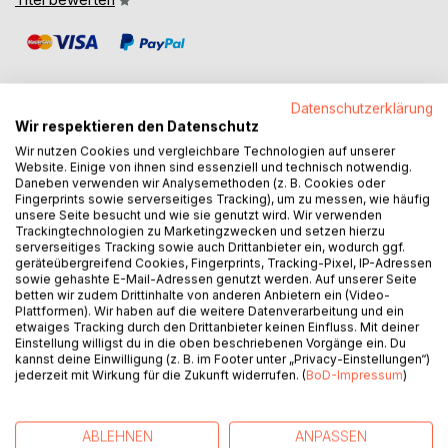
Datenschutzerklärung
Wir respektieren den Datenschutz
Wir nutzen Cookies und vergleichbare Technologien auf unserer
BESCHREIBUNG
Website. Einige von ihnen sind essenziell und technisch notwendig.
Daneben verwenden wir Analysemethoden (z. B. Cookies oder
Fingerprints sowie serverseitiges Tracking), um zu messen, wie häufig
Um zehn nach zehn haben wir Mutter alarmiert und treffen
unsere Seite besucht und wie sie genutzt wird. Wir verwenden
uns im Krankenhaus.
Trackingtechnologien zu Marketingzwecken und setzen hierzu
serverseitiges Tracking sowie auch Drittanbieter ein, wodurch ggf.
Um sechs nach elf bist du tot.
geräteübergreifend Cookies, Fingerprints, Tracking-Pixel, IP-Adressen
In Rom meldet sich niemand.
sowie gehashte E-Mail-Adressen genutzt werden. Auf unserer Seite
Ich bin mit dem Unfassbaren allein.
betten wir zudem Drittinhalte von anderen Anbietern ein (Video-
Plattformen). Wir haben auf die weitere Datenverarbeitung und ein
„Stubenhocker – eine Autopsie“ zeichnet ein Leben nach,
etwaiges Tracking durch den Drittanbieter keinen Einfluss. Mit deiner
das vorzeitig erstarrt ist: Die schmerzvolle Trennung der
Einstellung willigst du in die oben beschriebenen Vorgänge ein. Du
Eltern, der plötzliche Tod des Vaters, die frühe Geburt
kannst deine Einwilligung (z. B. im Footer unter „Privacy-Einstellungen“)
jederzeit mit Wirkung für die Zukunft widerrufen. (
BoD-Impressum
)
seiner Tochter treffen Wolfgang Querbeck unvorbereitet
und werden ihm zum Verhängnis. Überfordert zieht er sich
in ein inneres Schneckenhaus zurück und geht dem Leben
ABLEHNEN
ANPASSEN
aus dem Weg. Seiner Frau erscheint er, nicht einmal 40