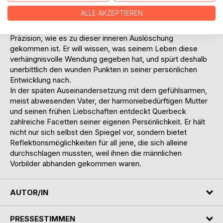
Jahre alt, wie tot.
ALLE AKZEPTIEREN
In einem nüchternen, beinahe analytischen Selbstgespräch
zieht Querbeck Bilanz und seziert mit chirurgischer
Präzision, wie es zu dieser inneren Auslöschung
gekommen ist. Er will wissen, was seinem Leben diese
verhängnisvolle Wendung gegeben hat, und spürt deshalb
unerbittlich den wunden Punkten in seiner persönlichen
Entwicklung nach.
In der späten Auseinandersetzung mit dem gefühlsarmen,
meist abwesenden Vater, der harmoniebedürftigen Mutter
und seinen frühen Liebschaften entdeckt Querbeck
zahlreiche Facetten seiner eigenen Persönlichkeit. Er hält
nicht nur sich selbst den Spiegel vor, sondern bietet
Reflektionsmöglichkeiten für all jene, die sich alleine
durchschlagen mussten, weil ihnen die männlichen
Vorbilder abhanden gekommen waren.
AUTOR/IN
PRESSESTIMMEN