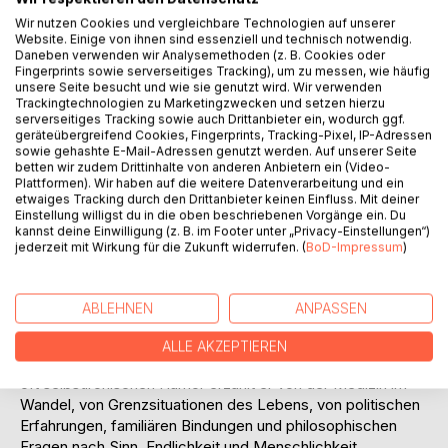
Wir nutzen Cookies und vergleichbare Technologien auf unserer
Website. Einige von ihnen sind essenziell und technisch notwendig.
Daneben verwenden wir Analysemethoden (z. B. Cookies oder
Fingerprints sowie serverseitiges Tracking), um zu messen, wie häufig
unsere Seite besucht und wie sie genutzt wird. Wir verwenden
Trackingtechnologien zu Marketingzwecken und setzen hierzu
serverseitiges Tracking sowie auch Drittanbieter ein, wodurch ggf.
BESCHREIBUNG
geräteübergreifend Cookies, Fingerprints, Tracking-Pixel, IP-Adressen
sowie gehashte E-Mail-Adressen genutzt werden. Auf unserer Seite
betten wir zudem Drittinhalte von anderen Anbietern ein (Video-
Plattformen). Wir haben auf die weitere Datenverarbeitung und ein
Stromschnellen ist ein autobiografisches Buch über Leben
etwaiges Tracking durch den Drittanbieter keinen Einfluss. Mit deiner
in Bewegung zwischen Geschichte und Medizin, Herkunft
Einstellung willigst du in die oben beschriebenen Vorgänge ein. Du
kannst deine Einwilligung (z. B. im Footer unter „Privacy-Einstellungen“)
und Neuanfang, Verantwortung und Zweifel.
jederzeit mit Wirkung für die Zukunft widerrufen. (
BoD-Impressum
)
Dr. med. László Fodor schildert seinen Weg vom
ungarischen Freiheitskampf über Studium und ärztliche
Laufbahn in Deutschland bis ins Alter, mit all seinen
ABLEHNEN
ANPASSEN
Brüchen, Entscheidungen und inneren Kämpfen.
ALLE AKZEPTIEREN
Mit klarem Blick, persönlicher Offenheit und einem leisen,
oft selbstironischen Humor erzählt er von der Medizin im
Wandel, von Grenzsituationen des Lebens, von politischen
Erfahrungen, familiären Bindungen und philosophischen
Fragen nach Sinn, Endlichkeit und Menschlichkeit.