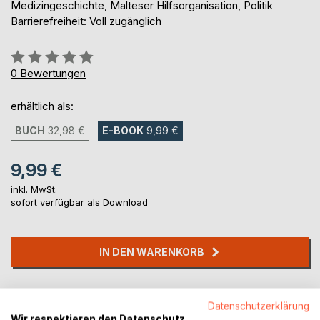
Medizingeschichte, Malteser Hilfsorganisation, Politik
Barrierefreiheit: Voll zugänglich
Bewertung::
0%
0
Bewertungen
erhältlich als:
BUCH
32,98 €
E-BOOK
9,99 €
9,99 €
inkl. MwSt.
sofort verfügbar als Download
IN DEN WARENKORB
Auf die Merkliste
Datenschutzerklärung
Titel bewerten
Wir respektieren den Datenschutz