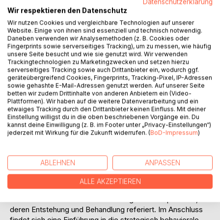
Datenschutzerklärung
Auf die Merkliste
Wir respektieren den Datenschutz
Titel bewerten
Wir nutzen Cookies und vergleichbare Technologien auf unserer
Website. Einige von ihnen sind essenziell und technisch notwendig.
Daneben verwenden wir Analysemethoden (z. B. Cookies oder
Fingerprints sowie serverseitiges Tracking), um zu messen, wie häufig
unsere Seite besucht und wie sie genutzt wird. Wir verwenden
Trackingtechnologien zu Marketingzwecken und setzen hierzu
serverseitiges Tracking sowie auch Drittanbieter ein, wodurch ggf.
geräteübergreifend Cookies, Fingerprints, Tracking-Pixel, IP-Adressen
sowie gehashte E-Mail-Adressen genutzt werden. Auf unserer Seite
BESCHREIBUNG
betten wir zudem Drittinhalte von anderen Anbietern ein (Video-
Plattformen). Wir haben auf die weitere Datenverarbeitung und ein
etwaiges Tracking durch den Drittanbieter keinen Einfluss. Mit deiner
Die kognitive Verhaltenstherapie wurde in den letzten
Einstellung willigst du in die oben beschriebenen Vorgänge ein. Du
kannst deine Einwilligung (z. B. im Footer unter „Privacy-Einstellungen“)
Jahren um wirksame Konzepte erweitert. Diese
jederzeit mit Wirkung für die Zukunft widerrufen. (
BoD-Impressum
)
Erweiterungen werden oft unter dem Begriff dritte Welle
der Verhaltenstherapie zusammengefasst. Die vorliegende
Arbeit untersucht die Durchführbarkeit und Wirksamkeit,
ABLEHNEN
ANPASSEN
einer achtsamkeits-, emotions- und beziehungsorientierten
Gruppentherapie der Depression, unter Berücksichtigung
ALLE AKZEPTIEREN
der Rahmenbedingungen einer psychiatrischen Klinik.
Dabei werden zunächst die Grundlagen der Depression,
deren Entstehung und Behandlung referiert. Im Anschluss
findet sich eine Einführung in die strategisch behaviorale