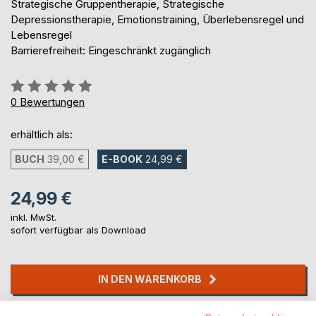
Strategische Gruppentherapie, Strategische
Depressionstherapie, Emotionstraining, Überlebensregel und
Lebensregel
Barrierefreiheit: Eingeschränkt zugänglich
Bewertung::
0%
0
Bewertungen
erhältlich als:
BUCH
39,00 €
E-BOOK
24,99 €
24,99 €
inkl. MwSt.
sofort verfügbar als Download
IN DEN WARENKORB