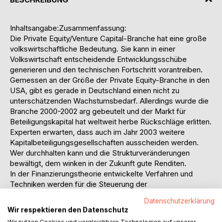
Inhaltsangabe:Zusammenfassung:
Die Private Equity/Venture Capital-Branche hat eine große
volkswirtschaftliche Bedeutung. Sie kann in einer
Volkswirtschaft entscheidende Entwicklungsschübe
generieren und den technischen Fortschritt vorantreiben.
Gemessen an der Größe der Private Equity-Branche in den
USA, gibt es gerade in Deutschland einen nicht zu
unterschätzenden Wachstumsbedarf. Allerdings wurde die
Branche 2000-2002 arg gebeutelt und der Markt für
Beteiligungskapital hat weltweit herbe Rückschläge erlitten.
Experten erwarten, dass auch im Jahr 2003 weitere
Kapitalbeteiligungsgesellschaften ausscheiden werden.
Wer durchhalten kann und die Strukturveränderungen
bewältigt, dem winken in der Zukunft gute Renditen.
In der Finanzierungstheorie entwickelte Verfahren und
Techniken werden für die Steuerung der
Beteiligungsprozesse angewendet. Wie jedoch aus der
Datenschutzerklärung
jüngsten Entwicklung der börsennahen Private Equity-
Wir respektieren den Datenschutz
Branche in Deutschland zu sehen ist, können die benutzten
Wir nutzen Cookies und vergleichbare Technologien auf unserer