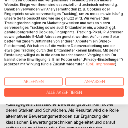
Steuerungs- und Kontrollmodelle nur begrenzt die
Website. Einige von ihnen sind essenziell und technisch notwendig.
Komplexität der Branche erfassen und vor einem negativen
Daneben verwenden wir Analysemethoden (z. B. Cookies oder
Fingerprints sowie serverseitiges Tracking), um zu messen, wie häufig
Trend schützen.
unsere Seite besucht und wie sie genutzt wird. Wir verwenden
In der vorliegenden Diplomarbeit werden innovative
Trackingtechnologien zu Marketingzwecken und setzen hierzu
Strategien zur Bewertung von Beteiligungsportfolios
serverseitiges Tracking sowie auch Drittanbieter ein, wodurch ggf.
entwickelt, die dem Topmanagement als Basis für eine
geräteübergreifend Cookies, Fingerprints, Tracking-Pixel, IP-Adressen
sowie gehashte E-Mail-Adressen genutzt werden. Auf unserer Seite
optimale Ressourcenallokation bzw.
betten wir zudem Drittinhalte von anderen Anbietern ein (Video-
Investitionsentscheidungen dienen. Eine aussagefähige
Plattformen). Wir haben auf die weitere Datenverarbeitung und ein
und zugleich zeitnahe Bewertung eines aktuellen
etwaiges Tracking durch den Drittanbieter keinen Einfluss. Mit deiner
Einstellung willigst du in die oben beschriebenen Vorgänge ein. Du
Bestandes an Beteiligungsunternehmen (Ist-Portfolio)
kannst deine Einwilligung (z. B. im Footer unter „Privacy-Einstellungen“)
steht dabei im Fordergrund.
jederzeit mit Wirkung für die Zukunft widerrufen. (
BoD-Impressum
)
Um eine systematische Gedankenführung zu
gewährleisten, werden zu Beginn grundlegende Aspekte
der Private Equity/Venture Capital-Branche geklärt. Darauf
ABLEHNEN
ANPASSEN
folgend werden die in der Branche verwendeten Ansätze
zur Portfoliobewertung vorgestellt und die Problematik der
ALLE AKZEPTIEREN
Anwendung beschrieben. Im Mittelpunkt steht der
Aussagegehalt klassische Bewertungstechniken sowie
deren Stärken und Schwächen. Als Resultat wird die Rolle
alternativer Bewertungsmethoden zur Ergänzung der
klassischen Bewertungstechniken abgeleitet und darauf