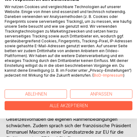
Umsatzsteuer auf börsliche und außerbörsliche
Wir nutzen Cookies und vergleichbare Technologien auf unserer
Finanztransaktionen. Italien führte im Jahr 2013 ein
Website. Einige von ihnen sind essenziell und technisch notwendig.
ähnliches Modell ein. Abwandlungen einer FTS in Form
Daneben verwenden wir Analysemethoden (z. B. Cookies oder
Fingerprints sowie serverseitiges Tracking), um zu messen, wie häufig
einer Börsenumsatzsteuer bestehen zudem in weiteren EU
unsere Seite besucht und wie sie genutzt wird. Wir verwenden
Ländern wie Belgien, Finnland, Griechenland, Irland und
Trackingtechnologien zu Marketingzwecken und setzen hierzu
Zypern. Eine Übersicht über die bestehenden nationalen
serverseitiges Tracking sowie auch Drittanbieter ein, wodurch ggf.
geräteübergreifend Cookies, Fingerprints, Tracking-Pixel, IP-Adressen
FTS in Europa ist dem Anhang zu entnehmen.
sowie gehashte E-Mail-Adressen genutzt werden. Auf unserer Seite
Die deutsche Bundesregierung hat im Koalitionsvertrag
betten wir zudem Drittinhalte von anderen Anbietern ein (Video-
2013 das Ziel der Einführung einer FTS auf europäischer
Plattformen). Wir haben auf die weitere Datenverarbeitung und ein
etwaiges Tracking durch den Drittanbieter keinen Einfluss. Mit deiner
Ebene verfolgt, um den Finanzsektor an den Folgen der
Einstellung willigst du in die oben beschriebenen Vorgänge ein. Du
Finanzkrise der vorangegangenen Jahre zu beteiligen.
kannst deine Einwilligung (z. B. im Footer unter „Privacy-Einstellungen“)
Einfluss auf die Einführung einer europäischen Lösung
jederzeit mit Wirkung für die Zukunft widerrufen. (
BoD-Impressum
)
haben aktuell die folgenden Faktoren. Verbunden mit dem
Beschluss des Vereinigten Königreichs aus der EU
(Europäischen Union) auszutreten und den daraus
ABLEHNEN
ANPASSEN
resultierenden Überlegungen der Verlagerung von
ALLE AKZEPTIEREN
Finanzinstituten von London auf das europäische Festland,
möchte aktuell keine Regierung durch nationale
Gesetzesvorhaben die eigenen Rahmenbedingungen
schwächen. Zudem sprach sich der französische Präsident
Emmanuel Macron in einer Grundsatzrede zur EU für die