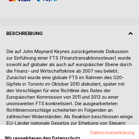
BESCHREIBUNG
Die auf John Maynard Keynes zurückgehende Diskussion
zur Einführung einer FTS (Finanztransaktionssteuer) wurde
sowohl auf globaler als auch auf europäischer Ebene durch
die Finanz- und Wirtschaftskrise ab 2007 neu belebt.
Zunächst wurde eine globale FTS im Rahmen des G20-
Gipfels in Toronto im Oktober 2010 diskutiert, später mit
den Vorschlägen für eine Richtlinie des Rates der
Europäischen Kommission von 2011 und 2013 zu einer
unionsweiten FTS konkretisiert. Die ausgearbeiteten
Richtlinienvorschläge scheiterten im Folgenden an
zahlreichen Widerständen. Als Reaktion beschlossen einige
EU-Länder nationale Gesetze zur Erhebung von Steuern
auf Finanzprodukte.
Datenschutzerklärung
Seit dem Jahr 2012 gilt die FTS in Frankreich als eine Art
Wir respektieren den Datenschutz