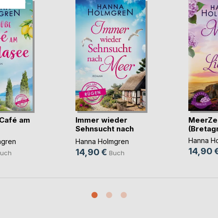
 Café am
Immer wieder
MeerZei
Sehnsucht nach
(Bretag
..)
Meer ((...)
Hanna H
mgren
Hanna Holmgren
14,90 
14,90 €
uch
Buch