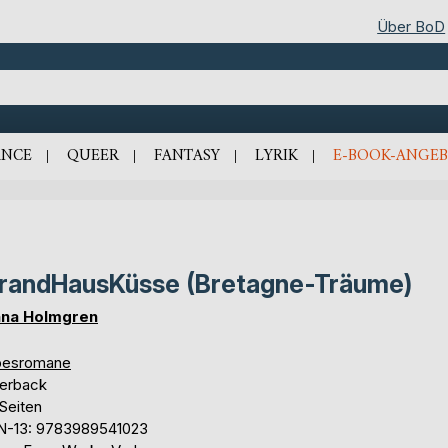
Über BoD
NCE
QUEER
FANTASY
LYRIK
E-BOOK-ANGEB
randHausKüsse (Bretagne-Träume)
na Holmgren
besromane
erback
Seiten
N-13: 9783989541023