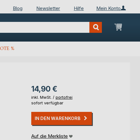
Blog
Newsletter
Hilfe
Mein Konto
Mein Wa
OTE %
14,90 €
inkl. MwSt. /
portofrei
sofort verfügbar
IN DEN WARENKORB
Auf die Merkliste