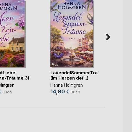
tLiebe
LavendelSommerTräume
Meer
ne-Träume 3)
(Im Herzen de(...)
voller
(Gutsh
olmgren
Hanna Holmgren
Hanna
€
14,90 €
14,9
Buch
Buch