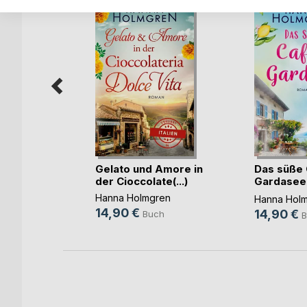
ütenzauber
Gelato und Amore in
Das süße
(...)
der Cioccolate(...)
Gardasee
(Sehnsuc(.
ren
Hanna Holmgren
Hanna Hol
14,90 €
14,90 €
h
Buch
B