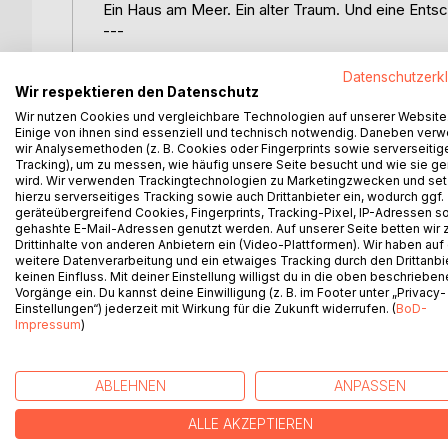
Ein Haus am Meer. Ein alter Traum. Und eine Entsch
---
Ein eigenes Haus in der Bretagne - das war eigentl
Datenschutzerk
Wir respektieren den Datenschutz
um das unverhoffte Erbe dort so schnell wie mög
wunderschönen, alten Häuschen am Strand, erwache
Wir nutzen Cookies und vergleichbare Technologien auf unserer Website
Einige von ihnen sind essenziell und technisch notwendig. Daneben ver
sich wieder an ihren lang gehegten Traum von ein
wir Analysemethoden (z. B. Cookies oder Fingerprints sowie serverseitig
Tracking), um zu messen, wie häufig unsere Seite besucht und wie sie ge
Doch als Anna beginnt, diesen Wunsch Wirklichkei
wird. Wir verwenden Trackingtechnologien zu Marketingzwecken und se
hierzu serverseitiges Tracking sowie auch Drittanbieter ein, wodurch ggf.
Realität selten Hand in Hand gehen: Bröckelnder
geräteübergreifend Cookies, Fingerprints, Tracking-Pixel, IP-Adressen s
Renovierung zur echten Bewährungsprobe. Und auc
gehashte E-Mail-Adressen genutzt werden. Auf unserer Seite betten wir
charismatische Architekt Philippe bringen Annas H
Drittinhalte von anderen Anbietern ein (Video-Plattformen). Wir haben auf
weitere Datenverarbeitung und ein etwaiges Tracking durch den Drittanbi
keinen Einfluss. Mit deiner Einstellung willigst du in die oben beschriebe
Wird zwischen alten Mauern, salziger Meeresluft
Vorgänge ein. Du kannst deine Einwilligung (z. B. im Footer unter „Privacy-
Zwischenstopp doch noch die Chance auf einen 
Einstellungen“) jederzeit mit Wirkung für die Zukunft widerrufen. (
BoD-
Impressum
)
ABLEHNEN
ANPASSEN
WEITERE TITEL BEI
Bo
ALLE AKZEPTIEREN