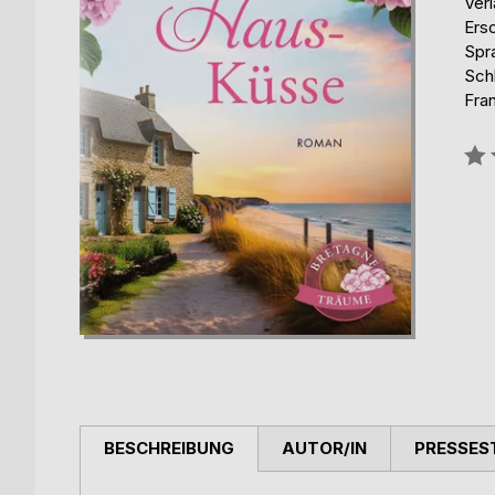
Ver
Ers
Spr
Sch
Fra
Bew
0%
BESCHREIBUNG
AUTOR/IN
PRESSES