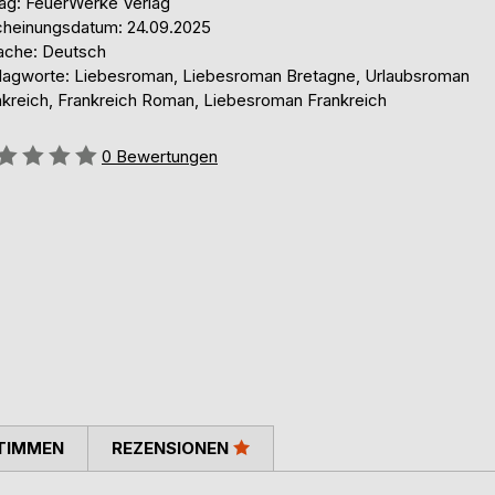
lag: FeuerWerke Verlag
cheinungsdatum: 24.09.2025
ache: Deutsch
lagworte: Liebesroman, Liebesroman Bretagne, Urlaubsroman
nkreich, Frankreich Roman, Liebesroman Frankreich
ertung::
0
Bewertungen
TIMMEN
REZENSIONEN