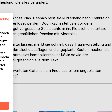
eidung, die alles verändert.
ich nie Annas Plan. Deshalb reist sie kurzerhand nach Frankreich,
lärung
lich wieder loszuwerden. Doch kaum steht sie vor dem
n längst vergessene Sehnsüchte in ihr. Plötzlich erinnert sie
.
wenden
er eigenen gemütlichen Pension mit Meerblick.
es
nutzt
t werden zu lassen, merkt sie schnell, dass Traumvorstellung und
tzen
 Putz, Denkmalschutzauflagen und ungeplante Kosten machen die
owie
h der attraktive Immobilienmakler Kévin sowie der
 zudem
erz dabei gefährlich aus dem Takt.
 die
eter
nen
 und unerwarteten Gefühlen am Ende aus einem ungeplanten
Neuanfang?
D