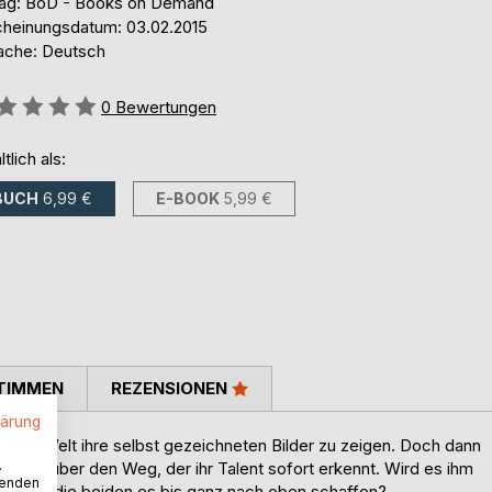
lag: BoD - Books on Demand
cheinungsdatum: 03.02.2015
ache: Deutsch
ertung::
0
Bewertungen
ltlich als:
BUCH
6,99 €
E-BOOK
5,99 €
TIMMEN
REZENSIONEN
lärung
r, der Welt ihre selbst gezeichneten Bilder zu zeigen. Doch dann
.
de Alex über den Weg, der ihr Talent sofort erkennt. Wird es ihm
wenden
Werden die beiden es bis ganz nach oben schaffen?