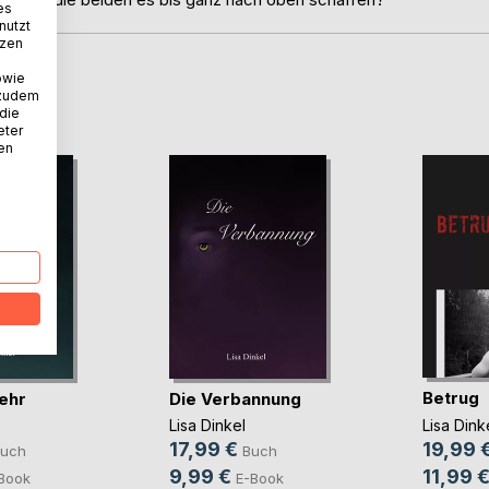
es
nutzt
tzen
owie
D
 zudem
 die
eter
nen
Betrug
ehr
Die Verbannung
Lisa Dink
Lisa Dinkel
19,99 
17,99 €
uch
Buch
11,99 
9,99 €
Book
E-Book