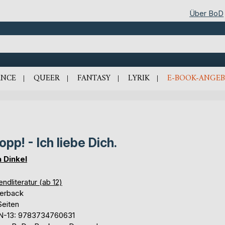
Über BoD
NCE
QUEER
FANTASY
LYRIK
E-BOOK-ANGEB
opp! - Ich liebe Dich.
a Dinkel
ndliteratur (ab 12)
erback
Seiten
N-13: 9783734760631