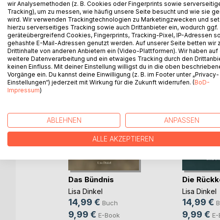
wir Analysemethoden (z. B. Cookies oder Fingerprints sowie serverseitig
Tracking), um zu messen, wie häufig unsere Seite besucht und wie sie ge
wird. Wir verwenden Trackingtechnologien zu Marketingzwecken und se
hierzu serverseitiges Tracking sowie auch Drittanbieter ein, wodurch ggf.
geräteübergreifend Cookies, Fingerprints, Tracking-Pixel, IP-Adressen s
WEITERE TITEL BEI
Bo
gehashte E-Mail-Adressen genutzt werden. Auf unserer Seite betten wir
Drittinhalte von anderen Anbietern ein (Video-Plattformen). Wir haben auf
weitere Datenverarbeitung und ein etwaiges Tracking durch den Drittanbi
keinen Einfluss. Mit deiner Einstellung willigst du in die oben beschriebe
Vorgänge ein. Du kannst deine Einwilligung (z. B. im Footer unter „Privacy-
Einstellungen“) jederzeit mit Wirkung für die Zukunft widerrufen. (
BoD-
Impressum
)
ABLEHNEN
ANPASSEN
ALLE AKZEPTIEREN
Das Bündnis
Die Rückk
Lisa Dinkel
Lisa Dinkel
njunge
14,99 €
14,99 €
Buch
B
9,99 €
9,99 €
E-Book
E-
ch