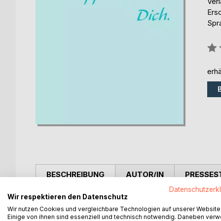
Ver
Ers
Spr
Bew
0%
erhä
BESCHREIBUNG
AUTOR/IN
PRESSES
Datenschutzerk
Wir respektieren den Datenschutz
Die sechzehnjährige Lauren hatte eigentlich nie vo
Wir nutzen Cookies und vergleichbare Technologien auf unserer Website
läuft ihr der humorvolle, unglaublich gut aussehen
Einige von ihnen sind essenziell und technisch notwendig. Daneben ver
gelingen, Lauren von ihrer Kunst zu überzeugen? 