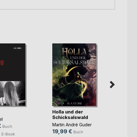
Holla und der
Schicksalswald
el
Das B
- Cup
Martin André Guder
€
Buch
19,99 €
Buch
Laura 
€
E-Book