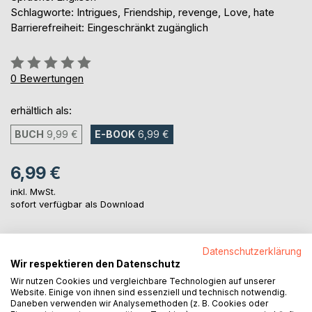
Schlagworte: Intrigues, Friendship, revenge, Love, hate
Barrierefreiheit: Eingeschränkt zugänglich
Bewertung::
0%
0
Bewertungen
erhältlich als:
BUCH
9,99 €
E-BOOK
6,99 €
6,99 €
inkl. MwSt.
sofort verfügbar als Download
Datenschutzerklärung
IN DEN WARENKORB
Wir respektieren den Datenschutz
Wir nutzen Cookies und vergleichbare Technologien auf unserer
Auf die Merkliste
Website. Einige von ihnen sind essenziell und technisch notwendig.
Daneben verwenden wir Analysemethoden (z. B. Cookies oder
Titel bewerten