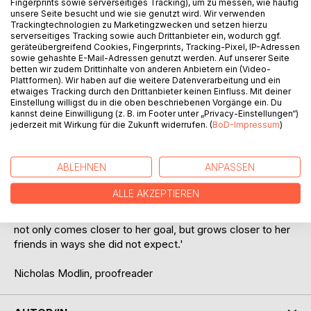
Fingerprints sowie serverseitiges Tracking), um zu messen, wie häufig
unsere Seite besucht und wie sie genutzt wird. Wir verwenden
Trackingtechnologien zu Marketingzwecken und setzen hierzu
serverseitiges Tracking sowie auch Drittanbieter ein, wodurch ggf.
geräteübergreifend Cookies, Fingerprints, Tracking-Pixel, IP-Adressen
sowie gehashte E-Mail-Adressen genutzt werden. Auf unserer Seite
betten wir zudem Drittinhalte von anderen Anbietern ein (Video-
Plattformen). Wir haben auf die weitere Datenverarbeitung und ein
etwaiges Tracking durch den Drittanbieter keinen Einfluss. Mit deiner
BESCHREIBUNG
Einstellung willigst du in die oben beschriebenen Vorgänge ein. Du
kannst deine Einwilligung (z. B. im Footer unter „Privacy-Einstellungen“)
jederzeit mit Wirkung für die Zukunft widerrufen. (
BoD-Impressum
)
'In addition to unimaginable intrigue, warm friendships, and
outstanding wit, volume II of Stolen Lives introduces new
ABLEHNEN
ANPASSEN
and unique characters too. In a wild search for her
entrenched family, Linda, once Jasmine, is determined to
ALLE AKZEPTIEREN
answer all questions and overcome the many challenges
she faces. Together with Frank, her faithful companion, she
not only comes closer to her goal, but grows closer to her
friends in ways she did not expect.'
Nicholas Modlin, proofreader