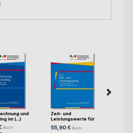
:
echnung und
Zeit- und
Künst
ng im (...)
Leistungswerte für
Intell
die K(...)
€
55,90 €
Buch
Buch
Mitte
Sven S