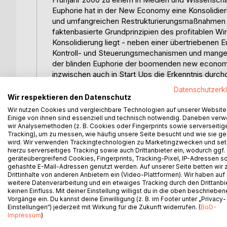
Euphorie hat in der New Economy eine Konsolidier
und umfangreichen Restrukturierungsmaßnahmen in
faktenbasierte Grundprinzipien des profitablen W
Konsolidierung liegt - neben einer übertriebenen 
Kontroll- und Steuerungsmechanismen und mangeln
der blinden Euphorie der boomenden new economy 
inzwischen auch in Start Ups die Erkenntnis dur
strategischer wie auf operativer Ebene die unbedin
Datenschutzerk
darstellt.
Wir respektieren den Datenschutz
Daher besteht für SU, aber auch für deren Kapita
Wir nutzen Cookies und vergleichbare Technologien auf unserer Website
Venture Capital-Branche, so war ein abnormaler
Einige von ihnen sind essenziell und technisch notwendig. Daneben ver
wir Analysemethoden (z. B. Cookies oder Fingerprints sowie serverseitig
irrationalem Investitionsverhalten und argloser Ve
Tracking), um zu messen, wie häufig unsere Seite besucht und wie sie ge
in den Portfolios begleitet wurde. Die resultier
wird. Wir verwenden Trackingtechnologien zu Marketingzwecken und se
Investitionsvolumina und regelmäßigen Meldungen
hierzu serverseitiges Tracking sowie auch Drittanbieter ein, wodurch ggf.
geräteübergreifend Cookies, Fingerprints, Tracking-Pixel, IP-Adressen s
Beteiligungsportfolios.
gehashte E-Mail-Adressen genutzt werden. Auf unserer Seite betten wir
Die drängende Herausforderung für Unternehmen un
Drittinhalte von anderen Anbietern ein (Video-Plattformen). Wir haben auf
und Nutzung von Methoden und Werkzeugen, die gee
weitere Datenverarbeitung und ein etwaiges Tracking durch den Drittanbi
die New Economy zweifelsohne bietet, auf einer ra
keinen Einfluss. Mit deiner Einstellung willigst du in die oben beschriebe
Vorgänge ein. Du kannst deine Einwilligung (z. B. im Footer unter „Privacy-
das bestehende Instrumentarium den neuen Rahm
Einstellungen“) jederzeit mit Wirkung für die Zukunft widerrufen. (
BoD-
Wettbewerbsstrategien und Geschäftsmodelle des 
Impressum
)
traditionellen industriellen wirtschaftlichen Stru