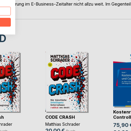
ssteuerung im E-Business-Zeitalter nicht allzu weit. Im Gegenteil
utet […]
D
Kostenr
sh
CODE CRASH
Controlli
hrader
Matthias Schrader
75,90 
20,00 €