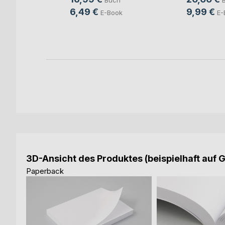
Buch
ch
6,49 €
9,99 €
E-Book
E-
ook
3D-Ansicht des Produktes (beispielhaft auf 
Paperback