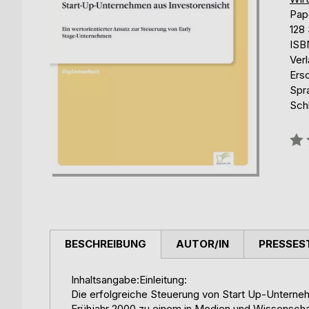
Pap
128 
ISB
Ver
Ers
Spr
Sch
Bew
0%
BESCHREIBUNG
AUTOR/IN
PRESSES
Inhaltsangabe:Einleitung:
Die erfolgreiche Steuerung von Start Up-Unterne
Frühjahr 2000 zu einem in Medien und Wissenscha