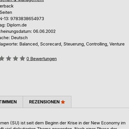
erback
Seiten
N-13: 9783838654973
lag: Diplom.de
cheinungsdatum: 06.06.2002
ache: Deutsch
lagworte: Balanced, Scorecard, Steuerung, Controlling, Venture
ertung::
0
Bewertungen
TIMMEN
REZENSIONEN
hmen (SU) ist seit dem Beginn der Krise in der New Economy im
ft viel diskutierten Thema geworden. Nach einer Phase der