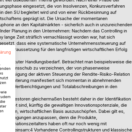
ungsphase eingesetzt, die von Insolvenzen, Konkursverfahren
 den SU begleitet wird und von einer Rückbesinnung auf
irtschaftens geprägt ist. Die Ursache der momentanen
Euphorie an den Kapitalmärkten - sicherlich auch in unzureichende
der Planung in den Unternehmen: Nachdem das Controlling in
lange Zeit sträflich vernachlässigt worden war, hat sich
chgesetzt, dass eine systematische Unternehmenssteuerung auf
gte Voraussetzung für den langfristigen wirtschaftlichen Erfolg
lärung
lgeber akuter Handlungsbedarf. Betrachtet man beispielsweise die
.
 Wachstumsschub zu verzeichnen, der von phasenweise
wenden
es
rnachlässigung der aktiven Steuerung der Rendite-Risiko-Relation
nutzt
ende Ernüchterung manifestiert sich momentan in abnehmenden
tzen
 über Wertberichtigungen und Totalabschreibungen in den
owie
 zudem
d Investoren gleichermaßen besteht daher in der Identifikation
 die
ignet sind, künftig die gewaltigen Innovationspotenziale, die
eter
tionalen, wirtschaftlichen Basis auszuschöpfen. Dabei gilt es,
nen
enbedingungen anzupassen, denn die Produkte,
Informationszeitalters haben oft nur noch wenig mit
kturen gemeinsam:4 Vorhandene Controllingstrukturen und klassische