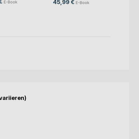
€
45,99 €
E-Book
E-Book
24,9
18,9
variieren)