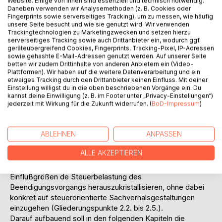
Website. Einige von ihnen sind essenziell und technisch notwendig.
Daneben verwenden wir Analysemethoden (z. B. Cookies oder
werden in folgenden lediglich die ESt KSt, GewErtrSt,
Fingerprints sowie serverseitiges Tracking), um zu messen, wie häufig
GewKapSt3, VSt, USt und GrESt unter Vernachlässigun der
unsere Seite besucht und wie sie genutzt wird. Wir verwenden
Kapitalertragsteuer berücksichtigt.
Trackingtechnologien zu Marketingzwecken und setzen hierzu
serverseitiges Tracking sowie auch Drittanbieter ein, wodurch ggf.
Da das Steuerrecht auch im Beendigungsstadium an
geräteübergreifend Cookies, Fingerprints, Tracking-Pixel, IP-Adressen
zivilrechtliche Vorgänge anknüpft, erscheint es geboten,
sowie gehashte E-Mail-Adressen genutzt werden. Auf unserer Seite
zunächst die probleorelevante gesellschafts- und
betten wir zudem Drittinhalte von anderen Anbietern ein (Video-
handelsrechtlichen Grundzüge der
Plattformen). Wir haben auf die weitere Datenverarbeitung und ein
etwaiges Tracking durch den Drittanbieter keinen Einfluss. Mit deiner
Unternehmensbeendigung zu skizzieren (Gliederungspunkt
Einstellung willigst du in die oben beschriebenen Vorgänge ein. Du
2.1.). Daran anschließen werden die
kannst deine Einwilligung (z. B. im Footer unter „Privacy-Einstellungen“)
untersuchungsrelevanten Grundlagen der steuerrechtliche
jederzeit mit Wirkung für die Zukunft widerrufen. (
BoD-Impressum
)
Behandlung der Unternehmensbeendigung in Ertrag-,
Verkehr- und Substanzsteuerbereich aufgezeigt und auf
ABLEHNEN
ANPASSEN
einige besondere steuerlich Sachverhalte (die nicht nur
während der Unternehmensbeendigung gegebe sind, aber
ALLE AKZEPTIEREN
insofern gerade in der Beendigungsphase von großer
Bedeutung sein können) eingegangen, um zunächst die
Einflußgrößen de Steuerbelastung des
Beendigungsvorgangs herauszukristallisieren, ohne dabei
konkret auf steuerorientierte Sachverhalsgestaltungen
einzugehen (Gliederungspunkte 2.2. bis 2.5.).
Darauf aufbauend soll in den folgenden Kapiteln die