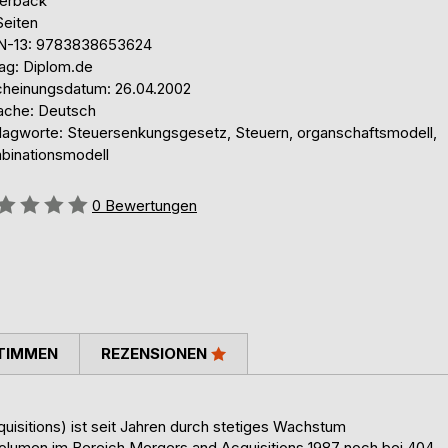
erback
Seiten
N-13: 9783838653624
lag: Diplom.de
cheinungsdatum: 26.04.2002
ache: Deutsch
lagworte: Steuersenkungsgesetz, Steuern, organschaftsmodell,
binationsmodell
ertung::
0
Bewertungen
TIMMEN
REZENSIONEN
isitions) ist seit Jahren durch stetiges Wachstum
olumen im Bereich Mergers and Acquisitions 1987 noch bei 404