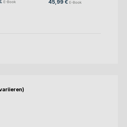
€
45,99 €
E-Book
E-Book
24,9
18,9
variieren)