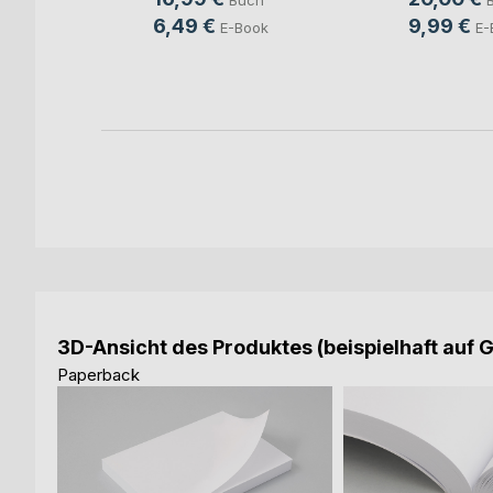
Buch
ch
6,49 €
9,99 €
E-Book
E-
ook
3D-Ansicht des Produktes (beispielhaft auf 
Paperback