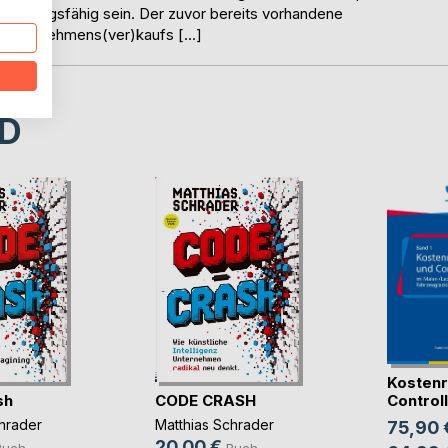
kt abzugsfähig sein. Der zuvor bereits vorhandene
s Unternehmens(ver)kaufs […]
D
Kostenr
sh
CODE CRASH
Controlli
hrader
Matthias Schrader
75,90 
20,00 €