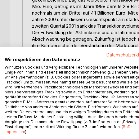
Mio. Euro, betrug es im Jahre 1998 bereits 2,8 Bi
nochmals um ein Drittel auf 4,1 Billionen Euro. M
Jahre 2000 unter diesem Gesichtspunkt am stärks
zweiten Quartal 2001 sank das Transaktionsvolumen
Die Entwicklung der Aktienkurse und die lahmend
Abschwächung beigetragen. Zukünftig ist jedoch
ihre Kernbereiche, der Verstärkung der Marktdurch
Geschäftstätigkeit ein weiteres Wachstum der Zah
Datenschutzerk
Der hieraus und aus den umfassenden Veränderu
Wir respektieren den Datenschutz
Unternehmenssteuerfortentwicklungsgesetz (UntSt
Wir nutzen Cookies und vergleichbare Technologien auf unserer Website
des Themas Unternehmenskauf soll in dieser Arbe
Einige von ihnen sind essenziell und technisch notwendig. Daneben ver
wir Analysemethoden (z. B. Cookies oder Fingerprints sowie serverseitig
behandelt werden, die mit dem Ablauf einer Unter
Tracking), um zu messen, wie häufig unsere Seite besucht und wie sie ge
Einleitend ist festzuhalten, dass die im StSenkG
wird. Wir verwenden Trackingtechnologien zu Marketingzwecken und se
Unternehmensveräußerer in eine, gegenüber der bi
hierzu serverseitiges Tracking sowie auch Drittanbieter ein, wodurch ggf.
geräteübergreifend Cookies, Fingerprints, Tracking-Pixel, IP-Adressen s
Position versetzen, während sich der Unternehmen
gehashte E-Mail-Adressen genutzt werden. Auf unserer Seite betten wir
sieht.
Drittinhalte von anderen Anbietern ein (Video-Plattformen). Wir haben auf
Die Besserstellung des Veräußerers bezieht sich v
weitere Datenverarbeitung und ein etwaiges Tracking durch den Drittanbi
Gewinnen aus der Veräußerung von Anteilen an Kap
keinen Einfluss. Mit deiner Einstellung willigst du in die oben beschriebe
Vorgänge ein. Du kannst deine Einwilligung (z. B. im Footer unter „Privacy-
Erwerbers mit den geänderten AfA  Vorschriften 
Einstellungen“) jederzeit mit Wirkung für die Zukunft widerrufen. (
BoD-
möglichen Transformation des Kaufpreises in Abs
Impressum
)
Kapitalgesellschaftenbegründet werden kann. Darü