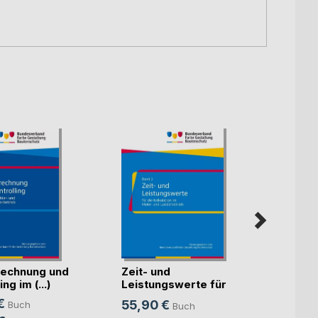
echnung und
Zeit- und
Künst
ng im (...)
Leistungswerte für
Intell
die K(...)
€
55,90 €
Buch
Buch
Mitte
Sven S