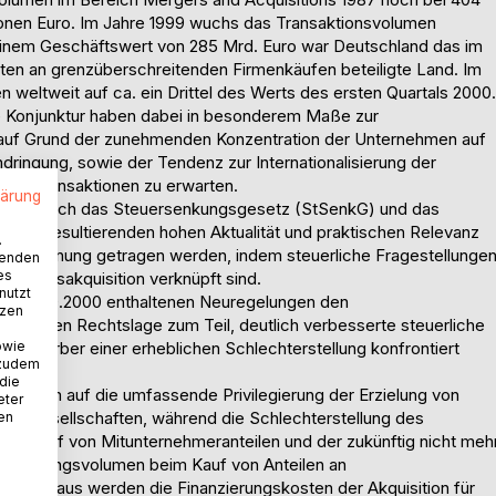
llionen Euro. Im Jahre 1999 wuchs das Transaktionsvolumen
it einem Geschäftswert von 285 Mrd. Euro war Deutschland das im
ten an grenzüberschreitenden Firmenkäufen beteiligte Land. Im
 weltweit auf ca. ein Drittel des Werts des ersten Quartals 2000.
e Konjunktur haben dabei in besonderem Maße zur
 auf Grund der zunehmenden Konzentration der Unternehmen auf
dringung, sowie der Tendenz zur Internationalisierung der
l an Transaktionen zu erwarten.
lärung
ngen durch das Steuersenkungsgesetz (StSenkG) und das
FG) resultierenden hohen Aktualität und praktischen Relevanz
.
it Rechnung getragen werden, indem steuerliche Fragestellunge
wenden
es
nehmensakquisition verknüpft sind.
nutzt
 vom 23.10.2000 enthaltenen Neuregelungen den
tzen
sherigen Rechtslage zum Teil, deutlich verbesserte steuerliche
owie
serwerber einer erheblichen Schlechterstellung konfrontiert
 zudem
 die
or allem auf die umfassende Privilegierung der Erzielung von
eter
italgesellschaften, während die Schlechterstellung des
nen
beim Kauf von Mitunternehmeranteilen und der zukünftig nicht meh
chreibungsvolumen beim Kauf von Anteilen an
ber hinaus werden die Finanzierungskosten der Akquisition für