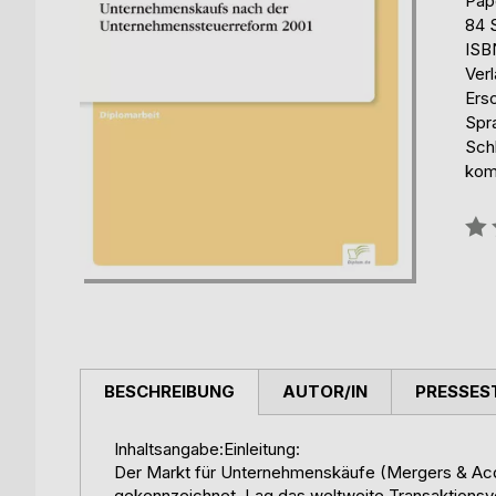
Pap
84 
ISB
Ver
Ers
Spr
Sch
kom
Bew
0%
BESCHREIBUNG
AUTOR/IN
PRESSES
Inhaltsangabe:Einleitung:
Der Markt für Unternehmenskäufe (Mergers & Acqu
gekennzeichnet. Lag das weltweite Transaktionsv