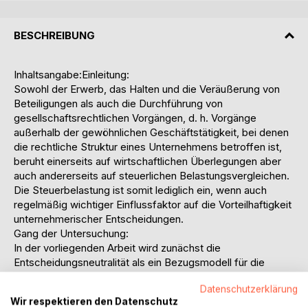
BESCHREIBUNG
Inhaltsangabe:Einleitung:
Sowohl der Erwerb, das Halten und die Veräußerung von
Beteiligungen als auch die Durchführung von
gesellschaftsrechtlichen Vorgängen, d. h. Vorgänge
außerhalb der gewöhnlichen Geschäftstätigkeit, bei denen
die rechtliche Struktur eines Unternehmens betroffen ist,
beruht einerseits auf wirtschaftlichen Überlegungen aber
auch andererseits auf steuerlichen Belastungsvergleichen.
Die Steuerbelastung ist somit lediglich ein, wenn auch
regelmäßig wichtiger Einflussfaktor auf die Vorteilhaftigkeit
unternehmerischer Entscheidungen.
Gang der Untersuchung:
In der vorliegenden Arbeit wird zunächst die
Entscheidungsneutralität als ein Bezugsmodell für die
Untersuchung von Unternehmenssteuern (Kapitel II)
Datenschutzerklärung
vorgestellt. Die Forderung nach einer
Wir respektieren den Datenschutz
entscheidungsneutralen Besteuerung stützt sich auf der