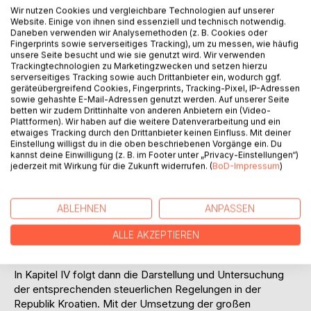
Wir nutzen Cookies und vergleichbare Technologien auf unserer
Überlegung, dass Marktkräfte im allgemeinen eher als die
Website. Einige von ihnen sind essenziell und technisch notwendig.
Staatslenkung in der Lage sind, eine möglichst effiziente
Daneben verwenden wir Analysemethoden (z. B. Cookies oder
Nutzung knapper Ressourcen zu gewährleisten. Aus
Fingerprints sowie serverseitiges Tracking), um zu messen, wie häufig
diesem Grund stellt sich die Frage, ob und in welchem
unsere Seite besucht und wie sie genutzt wird. Wir verwenden
Trackingtechnologien zu Marketingzwecken und setzen hierzu
Umfang steuerliche Regelungen unternehmerische
serverseitiges Tracking sowie auch Drittanbieter ein, wodurch ggf.
Entscheidungen beeinflussen und somit die
geräteübergreifend Cookies, Fingerprints, Tracking-Pixel, IP-Adressen
Funktionsfähigkeit der Marktwirtschaft beeinträchtigen.
sowie gehashte E-Mail-Adressen genutzt werden. Auf unserer Seite
betten wir zudem Drittinhalte von anderen Anbietern ein (Video-
Zunächst wird die steuerliche Behandlung von
Plattformen). Wir haben auf die weitere Datenverarbeitung und ein
Beteiligungen und gesellschaftsrechtlichen Vorgängen in
etwaiges Tracking durch den Drittanbieter keinen Einfluss. Mit deiner
der Bundesrepublik Deutschland behandelt. Hierbei ist zu
Einstellung willigst du in die oben beschriebenen Vorgänge ein. Du
kannst deine Einwilligung (z. B. im Footer unter „Privacy-Einstellungen“)
berücksichtigen, dass das deutsche Steuersystem sich
jederzeit mit Wirkung für die Zukunft widerrufen. (
BoD-Impressum
)
sehr stark an traditionellen Besteuerungsgrundsätzen
orientiert. Damit wiederum verbunden ist eine
zeitabschnittsbezogene Sichtweise und Besteuerung. Die
ABLEHNEN
ANPASSEN
hieraus, im Zusammenhang mit der steuerlichen
Behandlung von Beteiligungen und gesellschaftsrechtlichen
ALLE AKZEPTIEREN
Vorgängen, resultierenden Konsequenzen sollen in Kapitel
III behandelt werden.
In Kapitel IV folgt dann die Darstellung und Untersuchung
der entsprechenden steuerlichen Regelungen in der
Republik Kroatien. Mit der Umsetzung der großen