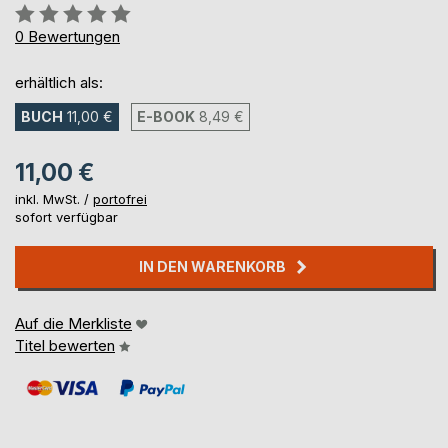
Bewertung::
0%
0
Bewertungen
erhältlich als:
BUCH
11,00 €
E-BOOK
8,49 €
11,00 €
inkl. MwSt. /
portofrei
sofort verfügbar
IN DEN WARENKORB
Auf die Merkliste
Titel bewerten