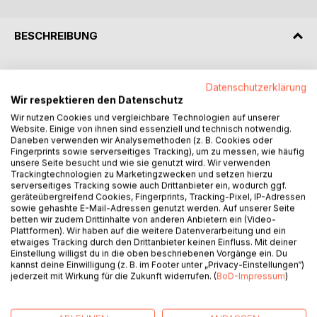
BESCHREIBUNG
Bei Beendigung des Arbeitsverhältnisses hat der
Datenschutzerklärung
Arbeitnehmer einen gesetzlich geregelten Anspruch auf ein
Wir respektieren den Datenschutz
wohlwollendes, schriftliches Zeugnis. Ist das
Wir nutzen Cookies und vergleichbare Technologien auf unserer
ausgehändigte Zeugnis nun tatsächlich wohlwollend, oder
Website. Einige von ihnen sind essenziell und technisch notwendig.
verstecken sich darin negative Aussagen?
Daneben verwenden wir Analysemethoden (z. B. Cookies oder
Fingerprints sowie serverseitiges Tracking), um zu messen, wie häufig
unsere Seite besucht und wie sie genutzt wird. Wir verwenden
Für den Laien hat ein Arbeitszeugnis immer etwas
Trackingtechnologien zu Marketingzwecken und setzen hierzu
Geheimnisvolles. Oft ist in diesem Zusammenhang auch
serverseitiges Tracking sowie auch Drittanbieter ein, wodurch ggf.
von einer "Geheimsprache" die Rede.
geräteübergreifend Cookies, Fingerprints, Tracking-Pixel, IP-Adressen
sowie gehashte E-Mail-Adressen genutzt werden. Auf unserer Seite
betten wir zudem Drittinhalte von anderen Anbietern ein (Video-
Dieses Buch wendet sich nicht an Personaler, sondern an
Plattformen). Wir haben auf die weitere Datenverarbeitung und ein
Personen, die nur gelegentlich mit dieser Materie zu tun
etwaiges Tracking durch den Drittanbieter keinen Einfluss. Mit deiner
Einstellung willigst du in die oben beschriebenen Vorgänge ein. Du
haben, ob sie nun ihr eigenes Zeugnis verstehen möchten,
kannst deine Einwilligung (z. B. im Footer unter „Privacy-Einstellungen“)
ein Zeugnis schreiben oder es in die englische Sprache
jederzeit mit Wirkung für die Zukunft widerrufen. (
BoD-Impressum
)
übersetzen müssen.
Das erforderliche Vokabular - die Zeugnissprache - ist sehr