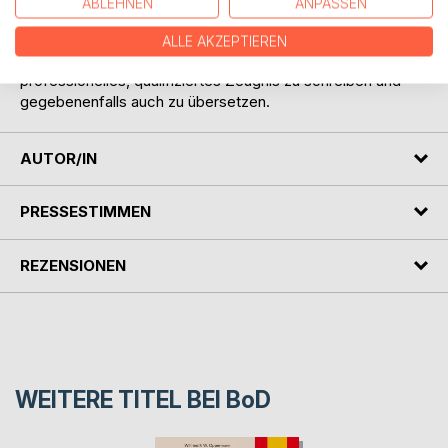
ABLEHNEN
ANPASSEN
stark standardisiert und nicht wirklich umfangreich. Dieses
Buch möchte dem Leser dabei helfen, Arbeitszeugnisse
ALLE AKZEPTIEREN
einerseits richtig zu verstehen, andererseits aber auch ein
professionelles, qualifiziertes Zeugnis zu schreiben und
gegebenenfalls auch zu übersetzen.
AUTOR/IN
PRESSESTIMMEN
REZENSIONEN
WEITERE TITEL BEI
BoD