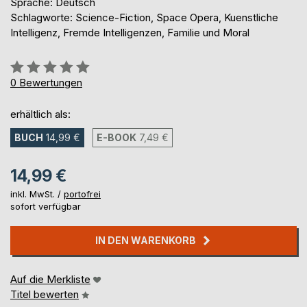
Sprache: Deutsch
Schlagworte: Science-Fiction, Space Opera, Kuenstliche
Intelligenz, Fremde Intelligenzen, Familie und Moral
Bewertung::
0%
0
Bewertungen
erhältlich als:
BUCH
14,99 €
E-BOOK
7,49 €
14,99 €
inkl. MwSt. /
portofrei
sofort verfügbar
IN DEN WARENKORB
Auf die Merkliste
Titel bewerten