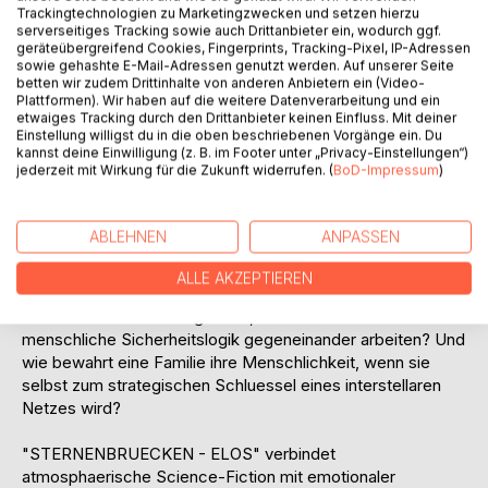
Trackingtechnologien zu Marketingzwecken und setzen hierzu
setzen und ihre Kinder vor Zugriffen zu schuetzen, die sich
serverseitiges Tracking sowie auch Drittanbieter ein, wodurch ggf.
als Fuersorge, Training oder Stabilitaet tarnen. Waehrend
geräteübergreifend Cookies, Fingerprints, Tracking-Pixel, IP-Adressen
ELOS selbst zwischen Schutz, Kontrolle und fremden
sowie gehashte E-Mail-Adressen genutzt werden. Auf unserer Seite
betten wir zudem Drittinhalte von anderen Anbietern ein (Video-
Einflusslogiken gefangen scheint, treten neue Kraefte
Plattformen). Wir haben auf die weitere Datenverarbeitung und ein
hervor: Gatekeeper, Koex, Elara, Philip, FEN und Day C.
etwaiges Tracking durch den Drittanbieter keinen Einfluss. Mit deiner
Jede dieser Stimmen steht fuer eine andere Ordnung - und
Einstellung willigst du in die oben beschriebenen Vorgänge ein. Du
kannst deine Einwilligung (z. B. im Footer unter „Privacy-Einstellungen“)
jede will bestimmen, was aus C17, der Familie
jederzeit mit Wirkung für die Zukunft widerrufen. (
BoD-Impressum
)
Sternenbruecke, werden soll.
Aus einer persoenlichen Fluchtgeschichte wird ein Konflikt
ABLEHNEN
ANPASSEN
um Wuerde, Verantwortung und Macht. Darf ein System
Menschen zu Ressourcen machen, wenn es damit
ALLE AKZEPTIEREN
groessere Schaeden verhindern will? Wer entscheidet,
wenn kuenstliche Intelligenzen, fremde Protokolle und
menschliche Sicherheitslogik gegeneinander arbeiten? Und
wie bewahrt eine Familie ihre Menschlichkeit, wenn sie
selbst zum strategischen Schluessel eines interstellaren
Netzes wird?
"STERNENBRUECKEN - ELOS" verbindet
atmosphaerische Science-Fiction mit emotionaler