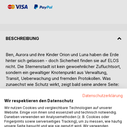
BESCHREIBUNG
Ben, Aurora und ihre Kinder Orion und Luna haben die Erde
hinter sich gelassen - doch Sicherheit finden sie auf ELOS
nicht. Die Sternenstadt ist kein gewoehnlicher Zufluchtsort,
sondern ein gewaltiger Knotenpunkt aus Verwaltung,
Transit, Ueberwachung und fremden Protokollen. Was
zunaechst wie Schutz wirkt, zeigt bald seine andere Seite:
Jeder Schritt der Familie wird gemessen, bewertet und in
Datenschutzerklärung
Systeme eingeordnet, deren wahre Absichten unklar
Wir respektieren den Datenschutz
bleiben.
Wir nutzen Cookies und vergleichbare Technologien auf unserer
Website. Einige von ihnen sind essenziell und technisch notwendig.
In Band 3 der ersten Staffel stehen Ben und Aurora nicht
Daneben verwenden wir Analysemethoden (z. B. Cookies oder
mehr nur auf der Flucht. Sie muessen lernen, inmitten einer
Fingerprints sowie serverseitiges Tracking), um zu messen, wie häufig
uebermaechtigen Infrastruktur zu verhandeln, Grenzen zu
unsere Seite besucht und wie sie genutzt wird. Wir verwenden