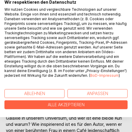
Titel bewerten
Wir respektieren den Datenschutz
Wir nutzen Cookies und vergleichbare Technologien auf unserer
Website. Einige von ihnen sind essenziell und technisch notwendig.
Daneben verwenden wir Analysemethoden (z. B. Cookies oder
Fingerprints sowie serverseitiges Tracking), um zu messen, wie häufig
unsere Seite besucht und wie sie genutzt wird. Wir verwenden
Trackingtechnologien zu Marketingzwecken und setzen hierzu
serverseitiges Tracking sowie auch Drittanbieter ein, wodurch ggf.
geräteübergreifend Cookies, Fingerprints, Tracking-Pixel, IP-Adressen
BESCHREIBUNG
sowie gehashte E-Mail-Adressen genutzt werden. Auf unserer Seite
betten wir zudem Drittinhalte von anderen Anbietern ein (Video-
Plattformen). Wir haben auf die weitere Datenverarbeitung und ein
etwaiges Tracking durch den Drittanbieter keinen Einfluss. Mit deiner
Wunderlich und wundervoll, raubeinig und feinsinnig.
Einstellung willigst du in die oben beschriebenen Vorgänge ein. Du
Thomas Alexander Imre spannt solcherart in seinen
kannst deine Einwilligung (z. B. im Footer unter „Privacy-Einstellungen“)
Gedichten den Bogen, wenn er dem Tod, dem Leben und
jederzeit mit Wirkung für die Zukunft widerrufen. (
BoD-Impressum
)
der Liebe seine Aufwartung macht. Als Besonderheit
enthält der vorliegende Band einführende Texte zu den
Gedichten. Diese geben offenherzig wie originell Einblick in
ABLEHNEN
ANPASSEN
die "W-Fragen", wie beispielsweise: Was ist sexy und
ALLE AKZEPTIEREN
rockt, und wem sollte man Almosen geben? Welcher "Ort"
ist für uns weiter entfernt und fremder als die äußerste
Galaxie in unserem Universum, und wer ist eine blöde Kuh
und warum? Wie inspirierend ist es für den Autor, wenn er
von einer berühmten Frau in einem Café leidenschaftlich