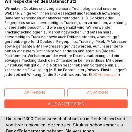
nehmen traditionellen Universalbanken Marktanteile ab.
Wir respektieren den Datenschutz
Hinzu kommen Non- und Near-Banks wie Ableger von
Wir nutzen Cookies und vergleichbare Technologien auf unserer
Automobilherstellern, Großkonzernen oder Einzelhändlern.
Website. Einige von ihnen sind essenziell und technisch notwendig.
Daneben verwenden wir Analysemethoden (z. B. Cookies oder
Deren spezifische Geschäftsmodelle zielen auf ganz
Fingerprints sowie serverseitiges Tracking), um zu messen, wie häufig
bestimmte Bedarfsfelder und/oder Kundengruppen der
unsere Seite besucht und wie sie genutzt wird. Wir verwenden
Universalbanken ab. Dabei zeigen sie eine klare
Trackingtechnologien zu Marketingzwecken und setzen hierzu
serverseitiges Tracking sowie auch Drittanbieter ein, wodurch ggf.
Positionierung als preisoptimierte (z. B. ING-DiBa,
geräteübergreifend Cookies, Fingerprints, Tracking-Pixel, IP-Adressen
Postbank) oder qualitätsoptimierte Anbieter (z. B. MLP).
sowie gehashte E-Mail-Adressen genutzt werden. Auf unserer Seite
Auf der Nachfragerseite ist ein deutlich verändertes
betten wir zudem Drittinhalte von anderen Anbietern ein (Video-
Plattformen). Wir haben auf die weitere Datenverarbeitung und ein
Kundenverhalten spürbar. Eine höhere Wechselbereitschaft
etwaiges Tracking durch den Drittanbieter keinen Einfluss. Mit deiner
resultiert vornehmlich aus einem sensiblen
Einstellung willigst du in die oben beschriebenen Vorgänge ein. Du
Preisbewusstsein der Verbraucher, das mit Werbeslogans
kannst deine Einwilligung (z. B. im Footer unter „Privacy-Einstellungen“)
jederzeit mit Wirkung für die Zukunft widerrufen. (
BoD-Impressum
)
wie Geiz ist geil in allen Branchen Deutschlands massiv
Einzug gehalten hat. Die Kundentreue hat abgenommen.
Das zeigt sich darin, dass Privatpersonen in der Regel
ABLEHNEN
ANPASSEN
inzwischen mehrere Bankverbindungen haben.
Insbesondere Universalbanken werden zu aktiverem und
ALLE AKZEPTIEREN
intensiverem Vertrieb und besserer Kundenpflege
gezwungen.
Die rund 1300 Genossenschaftsbanken in Deutschland sind
von ihrer regionalen, dezentralen Struktur schon immer als
Bank für jedermann bekannt. Sie versuchen