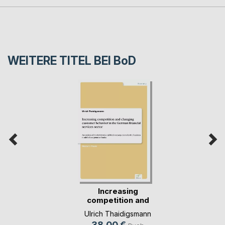
WEITERE TITEL BEI
BoD
Increasing
competition and
changin(...)
Ulrich Thaidigsmann
38,00 €