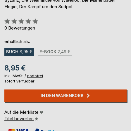
Byzanz, Die Weltminute von Waterloo, Die Marienbader
Elegie, Der Kampf um den Südpol
Bewertung::
0%
0
Bewertungen
erhältlich als:
BUCH
8,95 €
E-BOOK
2,49 €
8,95 €
inkl. MwSt. /
portofrei
sofort verfügbar
IN DEN WARENKORB
Auf die Merkliste
Titel bewerten