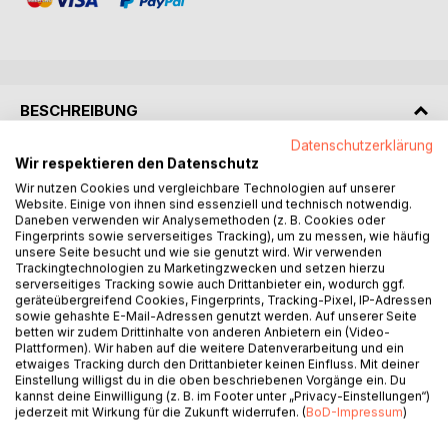
BESCHREIBUNG
Datenschutzerklärung
Wir respektieren den Datenschutz
Stefan Zweig: Sternstunden der Menschheit: Zwölf
historische Miniaturen | 2022er Neuausgabe, mit
Wir nutzen Cookies und vergleichbare Technologien auf unserer
Website. Einige von ihnen sind essenziell und technisch notwendig.
erklärenden Fußnoten | Der Titel »Sternstunde« ist von
Daneben verwenden wir Analysemethoden (z. B. Cookies oder
Stefan Zweigs Rezensenten gelegentlich missverstanden
Fingerprints sowie serverseitiges Tracking), um zu messen, wie häufig
worden. Sie kritisierten, wie man auch das Scheitern eines
unsere Seite besucht und wie sie genutzt wird. Wir verwenden
Trackingtechnologien zu Marketingzwecken und setzen hierzu
Menschen, etwa Robert Scotts dramatisches Scheitern am
serverseitiges Tracking sowie auch Drittanbieter ein, wodurch ggf.
Südpol, als »Sternstunde« bezeichnen könne. Doch Zweig
geräteübergreifend Cookies, Fingerprints, Tracking-Pixel, IP-Adressen
verstand den Begriff als dramatisch geballten,
sowie gehashte E-Mail-Adressen genutzt werden. Auf unserer Seite
betten wir zudem Drittinhalte von anderen Anbietern ein (Video-
schicksalsträchtigen Moment, in dem »eine
Plattformen). Wir haben auf die weitere Datenverarbeitung und ein
zeitüberdauernde Entscheidung auf ein einziges Datum,
etwaiges Tracking durch den Drittanbieter keinen Einfluss. Mit deiner
eine einzige Stunde und oft nur eine Minute
Einstellung willigst du in die oben beschriebenen Vorgänge ein. Du
kannst deine Einwilligung (z. B. im Footer unter „Privacy-Einstellungen“)
zusammengedrängt ist«. - Oft sind es Schnittstellen, an
jederzeit mit Wirkung für die Zukunft widerrufen. (
BoD-Impressum
)
denen das vermeintlich Private historisch, politisch,
dauerhaft wird; und ein einziger Mann mit einer kleinen Idee