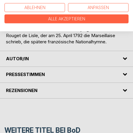
Geschichte macht - oder geschichtlich scheitert. Scheitert
ABLEHNEN
ANPASSEN
wie Johann August Sutter, der Besitzer der »Sutter's Mill«
auf dessen Gelände Arbeiter Goldnuggets fanden, was den
ALLE AKZEPTIEREN
großen kalifornischen Goldrausch von 1848 auslöste. -
Oder sich unsterblich macht wie der junge Franzose
Rouget de Lisle, der am 25. April 1792 die Marseillaise
schrieb, die spätere französische Nationalhymne.
AUTOR/IN
PRESSESTIMMEN
REZENSIONEN
WEITERE TITEL BEI
BoD