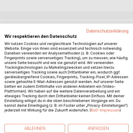
BESCHREIBUNG
Datenschutzerklärung
Wir respektieren den Datenschutz
Neue Ideen für die Jugendarbeit gesucht? In diesem
Wir nutzen Cookies und vergleichbare Technologien auf unserer
Website. Einige von ihnen sind essenziell und technisch notwendig.
Spielebuch gibt es 111 frische Spielideen für jede
Daneben verwenden wir Analysemethoden (z. B. Cookies oder
Gelegenheit! Ob zum Kennenlernen, Austoben, Natur
Fingerprints sowie serverseitiges Tracking), um zu messen, wie häufig
erleben oder zum Entspannen in der Kleingruppe: Die
unsere Seite besucht und wie sie genutzt wird. Wir verwenden
Trackingtechnologien zu Marketingzwecken und setzen hierzu
Spielesammlung bietet neue Anregungen für kleine und
serverseitiges Tracking sowie auch Drittanbieter ein, wodurch ggf.
große Gruppen im Ferienlager oder der Gruppenstunde.
geräteübergreifend Cookies, Fingerprints, Tracking-Pixel, IP-Adressen
sowie gehashte E-Mail-Adressen genutzt werden. Auf unserer Seite
betten wir zudem Drittinhalte von anderen Anbietern ein (Video-
Die Spiele sind praxiserprobt und bieten Jugendleiter*innen
Plattformen). Wir haben auf die weitere Datenverarbeitung und ein
viel Gestaltungsmöglichkeiten für abwechslungsreiche
etwaiges Tracking durch den Drittanbieter keinen Einfluss. Mit deiner
Aktivitäten.
Einstellung willigst du in die oben beschriebenen Vorgänge ein. Du
kannst deine Einwilligung (z. B. im Footer unter „Privacy-Einstellungen“)
jederzeit mit Wirkung für die Zukunft widerrufen. (
BoD-Impressum
)
In 11 Kategorien gegliedert, übersichtlich aufbereitet und mit
Angaben zu Alter, Material und Spielort.
ABLEHNEN
ANPASSEN
Mehr Ideen gesucht?