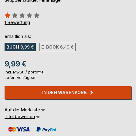
Gruppenstunde, Ferienlager
Bewertung::
20%
1
Bewertung
erhältlich als:
BUCH
9,99 €
E-BOOK
6,49 €
9,99 €
inkl. MwSt. /
portofrei
sofort verfügbar
IN DEN WARENKORB
Auf die Merkliste
Titel bewerten