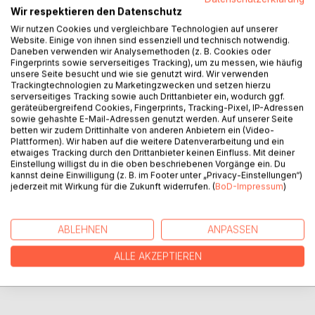
Wir respektieren den Datenschutz
Wir nutzen Cookies und vergleichbare Technologien auf unserer
Am großen See erleben die junge Stockente Ella und der
Website. Einige von ihnen sind essenziell und technisch notwendig.
schlaue Fisch Finn ein ganz besonderes Jahr. Vom ersten
Daneben verwenden wir Analysemethoden (z. B. Cookies oder
frischen Frühlingstag bis zum leisen Beginn des Winters
Fingerprints sowie serverseitiges Tracking), um zu messen, wie häufig
unsere Seite besucht und wie sie genutzt wird. Wir verwenden
entdecken sie die Schönheit der Natur, meistern kleine
Trackingtechnologien zu Marketingzwecken und setzen hierzu
Abenteuer und halten zusammen, wenn ihr Zuhause in
serverseitiges Tracking sowie auch Drittanbieter ein, wodurch ggf.
Gefahr gerät. Sie zeigen, dass Freundschaft und
geräteübergreifend Cookies, Fingerprints, Tracking-Pixel, IP-Adressen
sowie gehashte E-Mail-Adressen genutzt werden. Auf unserer Seite
Zusammenhalt alles verändern kann. Eine warmherzige
betten wir zudem Drittinhalte von anderen Anbietern ein (Video-
Geschichte über die Magie der Natur und die Kraft echter
Plattformen). Wir haben auf die weitere Datenverarbeitung und ein
Freundschaft.
etwaiges Tracking durch den Drittanbieter keinen Einfluss. Mit deiner
Einstellung willigst du in die oben beschriebenen Vorgänge ein. Du
kannst deine Einwilligung (z. B. im Footer unter „Privacy-Einstellungen“)
jederzeit mit Wirkung für die Zukunft widerrufen. (
BoD-Impressum
)
AUTOR/IN
PRESSESTIMMEN
ABLEHNEN
ANPASSEN
ALLE AKZEPTIEREN
REZENSIONEN