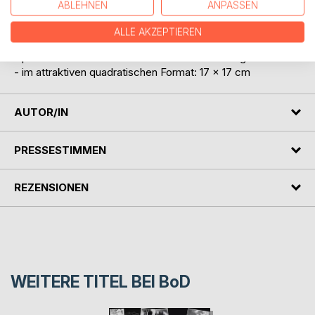
ABLEHNEN
ANPASSEN
Unternehmerinnern & Unternehmer in der Übersicht:
- 55 Bibelverse für den Führungsalltag
ALLE AKZEPTIEREN
- wunderschönes Softcover-Buch mit mattem Finsih
- perfekte Geschenkidee für christliche Führungskräfte
- im attraktiven quadratischen Format: 17 x 17 cm
AUTOR/IN
PRESSESTIMMEN
REZENSIONEN
WEITERE TITEL BEI
BoD