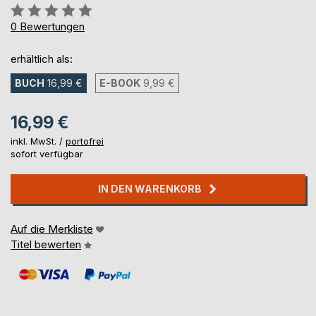
Bewertung::
0%
0
Bewertungen
erhältlich als:
BUCH
16,99 €
E-BOOK
9,99 €
16,99 €
inkl. MwSt. /
portofrei
sofort verfügbar
IN DEN WARENKORB
Auf die Merkliste
Titel bewerten