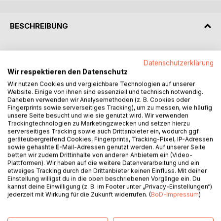
BESCHREIBUNG
Dieses liebevoll gestaltete Buch mit 55 Bibelversen für den
Datenschutzerklärung
Alltag eignet sich perfekt für christliche Unternehmerinnen
Wir respektieren den Datenschutz
& Unternehmer! Egal ob Geburtstag, Jubiläum oder anderer
Wir nutzen Cookies und vergleichbare Technologien auf unserer
Anlass: diese Sammlung ist ebenfalls eine aufmerksame
Website. Einige von ihnen sind essenziell und technisch notwendig.
Geschenkidee mit Bibelversen in Buchform. Es eignet sich
Daneben verwenden wir Analysemethoden (z. B. Cookies oder
wunderbar für alle, die den christlichen Glauben im
Fingerprints sowie serverseitiges Tracking), um zu messen, wie häufig
Management leben und praktizieren wollen. Denn wir alle
unsere Seite besucht und wie sie genutzt wird. Wir verwenden
Trackingtechnologien zu Marketingzwecken und setzen hierzu
können doch hin und wieder etwas Ermunterung, Inspiration
serverseitiges Tracking sowie auch Drittanbieter ein, wodurch ggf.
& Gottes Kraft gebrauchen, nicht wahr?
geräteübergreifend Cookies, Fingerprints, Tracking-Pixel, IP-Adressen
sowie gehashte E-Mail-Adressen genutzt werden. Auf unserer Seite
betten wir zudem Drittinhalte von anderen Anbietern ein (Video-
Alle Bibelverse sind sorgfältig ausgewählt und auf die
Plattformen). Wir haben auf die weitere Datenverarbeitung und ein
Herausforderungen von Unternehmerinnern & Unternehmer
etwaiges Tracking durch den Drittanbieter keinen Einfluss. Mit deiner
sowie Führungskräfte angepasst. Jeder Vers soll zur
Einstellung willigst du in die oben beschriebenen Vorgänge ein. Du
kannst deine Einwilligung (z. B. im Footer unter „Privacy-Einstellungen“)
Inspiration sowie als Erinnerung an den Tiefen Glauben und
jederzeit mit Wirkung für die Zukunft widerrufen. (
BoD-Impressum
)
das Wort Gottes dienen.
Stark in Glauben & Business: 55 Bibelverse für