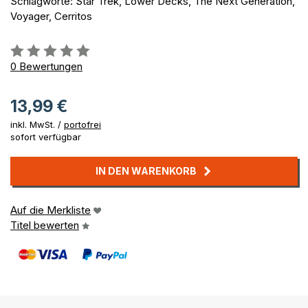
Schlagworte: Star Trek, Lower Decks, The Next Generation,
Voyager, Cerritos
Bewertung::
0%
0
Bewertungen
13,99 €
inkl. MwSt. /
portofrei
sofort verfügbar
IN DEN WARENKORB
Auf die Merkliste
Titel bewerten