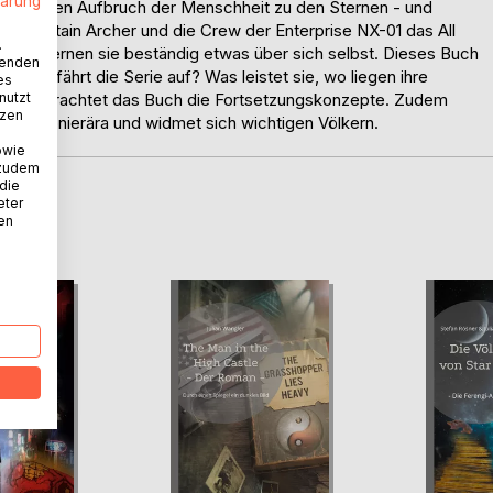
lärung
den mutigen Aufbruch der Menschheit zu den Sternen - und
nd Captain Archer und die Crew der Enterprise NX-01 das All
.
en, lernen sie beständig etwas über sich selbst. Dieses Buch
wenden
guren fährt die Serie auf? Was leistet sie, wo liegen ihre
es
nutzt
feln betrachtet das Buch die Fortsetzungskonzepte. Zudem
tzen
Trek-Pionierära und widmet sich wichtigen Völkern.
owie
 zudem
 die
eter
D
nen