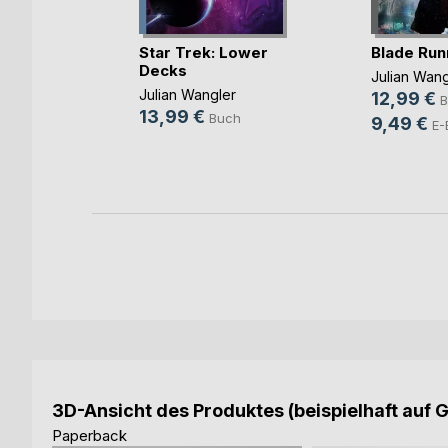
icard
Star Trek: Lower
Blade Run
Decks
r
Julian Wang
Julian Wangler
12,99 €
ch
B
13,99 €
Buch
9,49 €
E-
3D-Ansicht des Produktes (beispielhaft auf 
Paperback