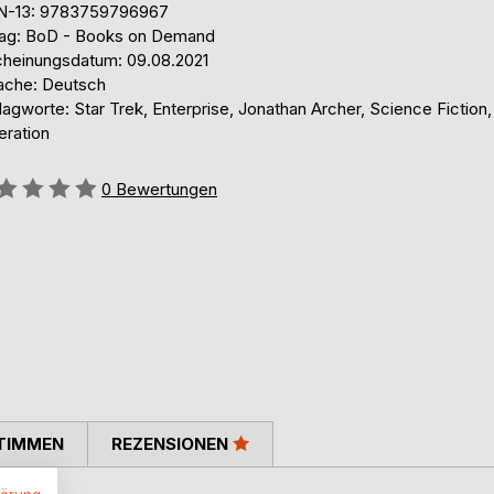
N-13: 9783759796967
lag: BoD - Books on Demand
cheinungsdatum: 09.08.2021
ache: Deutsch
agworte: Star Trek, Enterprise, Jonathan Archer, Science Fiction,
eration
ertung::
0
Bewertungen
TIMMEN
REZENSIONEN