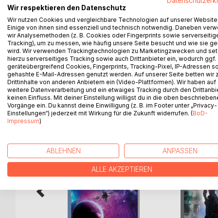
Datenschutzerk
Die Prequelserie Star Trek: Enterprise schildert 
Wir respektieren den Datenschutz
zugleich den Beginn eines neuen Zeitalters. Währe
Wir nutzen Cookies und vergleichbare Technologien auf unserer Website
entdecken, Gefahren begegnen und Freunde gewinn
Einige von ihnen sind essenziell und technisch notwendig. Daneben ver
blickt auf Enterprise zurück. Welche Themen und Fi
wir Analysemethoden (z. B. Cookies oder Fingerprints sowie serverseitig
Tracking), um zu messen, wie häufig unsere Seite besucht und wie sie ge
Versäumnisse? Neben der Besprechung aller Staf
wird. Wir verwenden Trackingtechnologien zu Marketingzwecken und se
beleuchtet es die turbulenten Ereignisse der Star 
hierzu serverseitiges Tracking sowie auch Drittanbieter ein, wodurch ggf.
geräteübergreifend Cookies, Fingerprints, Tracking-Pixel, IP-Adressen s
gehashte E-Mail-Adressen genutzt werden. Auf unserer Seite betten wir
Drittinhalte von anderen Anbietern ein (Video-Plattformen). Wir haben auf
weitere Datenverarbeitung und ein etwaiges Tracking durch den Drittanbi
WEITERE TITEL BEI
Bo
keinen Einfluss. Mit deiner Einstellung willigst du in die oben beschriebe
Vorgänge ein. Du kannst deine Einwilligung (z. B. im Footer unter „Privacy-
Einstellungen“) jederzeit mit Wirkung für die Zukunft widerrufen. (
BoD-
Impressum
)
ABLEHNEN
ANPASSEN
ALLE AKZEPTIEREN