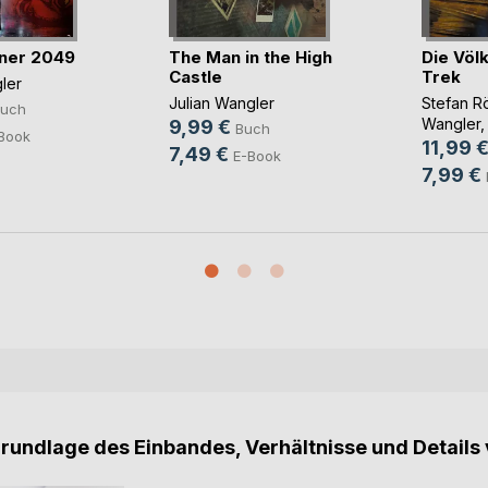
ner 2049
The Man in the High
Die Völ
Castle
Trek
ler
Julian Wangler
Stefan R
uch
Wangler
, 
9,99 €
Buch
Book
11,99 
7,49 €
E-Book
7,99 €
Grundlage des Einbandes, Verhältnisse und Details 