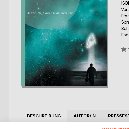
ISB
Ver
Ers
Spr
Schl
Föd
Bew
0%
BESCHREIBUNG
AUTOR/IN
PRESSES