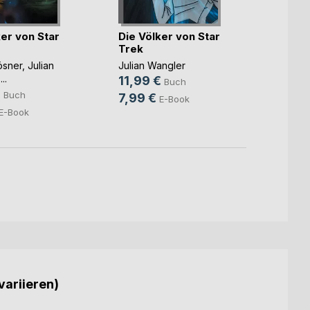
ker von Star
Die Völker von Star
Die V
Trek
Trek
ösner
,
Julian
Julian Wangler
Julian
...
11,99 €
16,4
Buch
€
Buch
7,99 €
10,9
E-Book
E-Book
variieren)