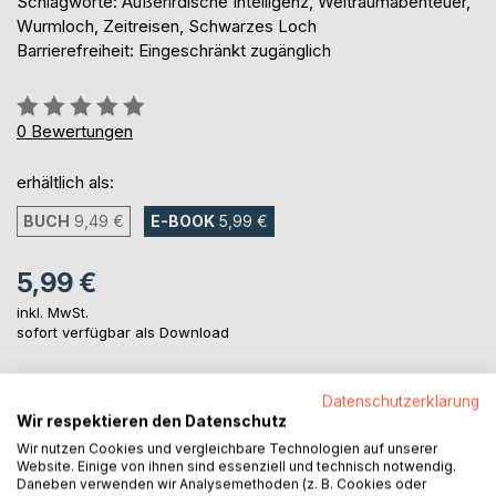
Schlagworte: Außerirdische Intelligenz, Weltraumabenteuer,
Wurmloch, Zeitreisen, Schwarzes Loch
Barrierefreiheit: Eingeschränkt zugänglich
Bewertung::
0%
0
Bewertungen
erhältlich als:
BUCH
9,49 €
E-BOOK
5,99 €
5,99 €
inkl. MwSt.
sofort verfügbar als Download
Datenschutzerklärung
IN DEN WARENKORB
Wir respektieren den Datenschutz
Wir nutzen Cookies und vergleichbare Technologien auf unserer
Website. Einige von ihnen sind essenziell und technisch notwendig.
Auf die Merkliste
Daneben verwenden wir Analysemethoden (z. B. Cookies oder