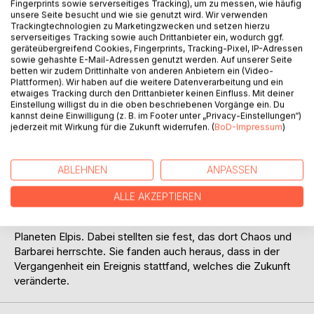
Titel bewerten
Fingerprints sowie serverseitiges Tracking), um zu messen, wie häufig
unsere Seite besucht und wie sie genutzt wird. Wir verwenden
Trackingtechnologien zu Marketingzwecken und setzen hierzu
serverseitiges Tracking sowie auch Drittanbieter ein, wodurch ggf.
geräteübergreifend Cookies, Fingerprints, Tracking-Pixel, IP-Adressen
sowie gehashte E-Mail-Adressen genutzt werden. Auf unserer Seite
betten wir zudem Drittinhalte von anderen Anbietern ein (Video-
Plattformen). Wir haben auf die weitere Datenverarbeitung und ein
etwaiges Tracking durch den Drittanbieter keinen Einfluss. Mit deiner
Einstellung willigst du in die oben beschriebenen Vorgänge ein. Du
BESCHREIBUNG
kannst deine Einwilligung (z. B. im Footer unter „Privacy-Einstellungen“)
jederzeit mit Wirkung für die Zukunft widerrufen. (
BoD-Impressum
)
Bei ihrem letzten Abenteuer suchten und fanden Corinna
und ihre Crew die verschollene Otekah. Bei ihrer Rückkehr
ABLEHNEN
ANPASSEN
zur Erde wurden sie in die Zukunft geschleudert. Dabei
stellten sie fest, dass die Erde inzwischen unbewohnbar ist
ALLE AKZEPTIEREN
und die Menschheit auswanderte.
Auf der Suche nach der Menschheit landeten sie bei dem
Planeten Elpis. Dabei stellten sie fest, das dort Chaos und
Barbarei herrschte. Sie fanden auch heraus, dass in der
Vergangenheit ein Ereignis stattfand, welches die Zukunft
veränderte.