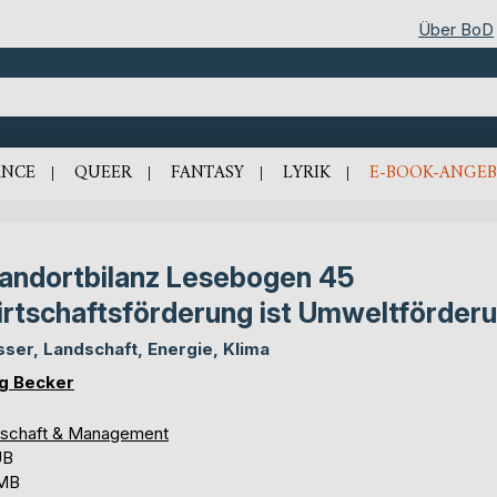
Über BoD
NCE
QUEER
FANTASY
LYRIK
E-BOOK-ANGEB
andortbilanz Lesebogen 45
rtschaftsförderung ist Umweltförder
ser, Landschaft, Energie, Klima
g Becker
tschaft & Management
UB
 MB