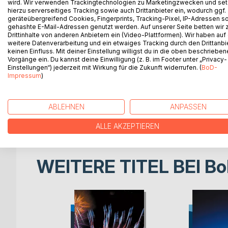
wird. Wir verwenden Trackingtechnologien zu Marketingzwecken und se
behält vor allem der, der allen diesen Sachverhalt
hierzu serverseitiges Tracking sowie auch Drittanbieter ein, wodurch ggf.
geräteübergreifend Cookies, Fingerprints, Tracking-Pixel, IP-Adressen s
Unternehmensbilanz über die darin angeführten Bi
gehashte E-Mail-Adressen genutzt werden. Auf unserer Seite betten wir
definiert werden können, so kann auch mit Hilfe v
Drittinhalte von anderen Anbietern ein (Video-Plattformen). Wir haben auf
Standortgeschehen zusammengefügt werden. Dies w
weitere Datenverarbeitung und ein etwaiges Tracking durch den Drittanbi
keinen Einfluss. Mit deiner Einstellung willigst du in die oben beschriebe
und oft entscheidenden Non-Financial-Faktoren b
Vorgänge ein. Du kannst deine Einwilligung (z. B. im Footer unter „Privacy-
Image-, Kommunikations- und Wettbewerbszielen a
Einstellungen“) jederzeit mit Wirkung für die Zukunft widerrufen. (
BoD-
Beziehungen. Vorausschauendes Öko-Controlling al
Impressum
)
nur auf punktuelles Handeln, sondern muss die 
Reststoffströmen entkoppeln und hieraus evtl. en
Analyse der Umweltwirkungen von Verfahren und 
ABLEHNEN
ANPASSEN
gezielt und wirksam vorzunehmen.
ALLE AKZEPTIEREN
WEITERE TITEL BEI
Bo