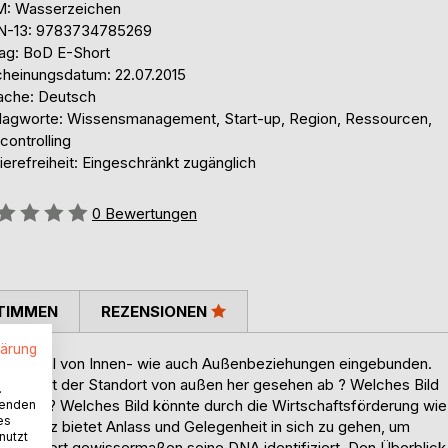
: Wasserzeichen
N-13: 9783734785269
lag: BoD E-Short
cheinungsdatum: 22.07.2015
ache: Deutsch
lagworte: Wissensmanagement, Start-up, Region, Ressourcen,
controlling
ierefreiheit: Eingeschränkt zugänglich
ertung::
0
Bewertungen
TIMMEN
REZENSIONEN
lärung
ne Vielzahl von Innen- wie auch Außenbeziehungen eingebunden.
 Bild gibt der Standort von außen her gesehen ab ? Welches Bild
.
ndortes ? Welches Bild könnte durch die Wirtschaftsförderung wie
wenden
es
ortbilanz bietet Anlass und Gelegenheit in sich zu gehen, um
nutzt
er Standort gewissermaßen seine DNA identifiziert. Den Überblick