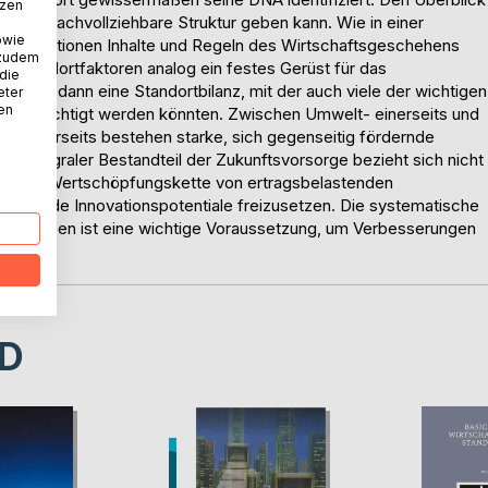
tzen
en eine nachvollziehbare Struktur geben kann. Wie in einer
owie
lanzpositionen Inhalte und Regeln des Wirtschaftsgeschehens
 zudem
on Standortfaktoren analog ein festes Gerüst für das
 die
äre dann eine Standortbilanz, mit der auch viele der wichtigen
eter
nen
erücksichtigt werden könnten. Zwischen Umwelt- einerseits und
ndererseits bestehen starke, sich gegenseitig fördernde
s integraler Bestandteil der Zukunftsvorsorge bezieht sich nicht
gesamte Wertschöpfungskette von ertragsbelastenden
tstehende Innovationspotentiale freizusetzen. Die systematische
Prozessen ist eine wichtige Voraussetzung, um Verbesserungen
D