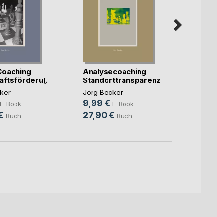
Coaching
Analysecoaching
Komp
ftsförderu(...)
Standorttransparenz
Stando
ker
Jörg Becker
Jörg B
9,99 €
9,99
E-Book
E-Book
€
27,90 €
27,9
Buch
Buch