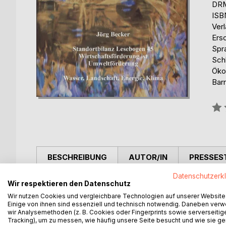
DRM
ISB
Ver
Ers
Spr
Sch
Öko
Barr
Bew
0%
BESCHREIBUNG
AUTOR/IN
PRESSES
Datenschutzerk
Das komplexe Gebilde eines Standortes ist in ei
Wir respektieren den Datenschutz
Wo steht hier die Wirtschaftsförderung ? Welches
Wir nutzen Cookies und vergleichbare Technologien auf unserer Website
bietet sich hinter der Fassade im Inneren des Sta
Einige von ihnen sind essenziell und technisch notwendig. Daneben ver
wir Analysemethoden (z. B. Cookies oder Fingerprints sowie serverseitig
mitgestaltet werden ? Die Entwicklung einer Stand
Tracking), um zu messen, wie häufig unsere Seite besucht und wie sie ge
herauszufinden, wofür der Standort steht, dass d