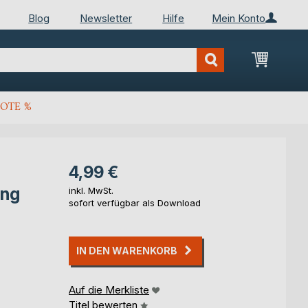
Blog
Newsletter
Hilfe
Mein Konto
Mein Wa
OTE %
4,99 €
ung
inkl. MwSt.
sofort verfügbar als Download
IN DEN WARENKORB
Auf die Merkliste
Titel bewerten