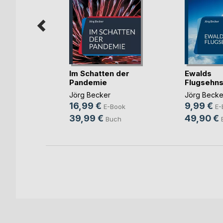
Im Schatten der
Ewalds
Pandemie
Flugsehns
Jörg Becker
Jörg Becke
ok
16,99 €
9,99 €
E-Book
E-
39,99 €
49,90 €
Buch