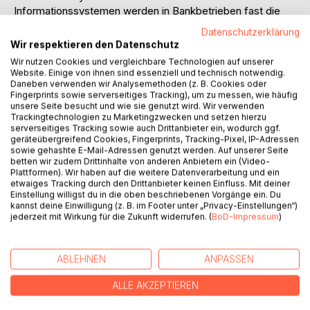
Informationssystemen werden in Bankbetrieben fast die
meisten Tätigkeiten und Operationen unterstützt. Bei der
Datenschutzerklärung
räumlichen Dezentralisation im Verbund mit der
Wir respektieren den Datenschutz
technologischen Integration von Informationssystemen,
Wir nutzen Cookies und vergleichbare Technologien auf unserer
entpuppt sich die Informationstechnologie als ein
Website. Einige von ihnen sind essenziell und technisch notwendig.
divisionsübergreifender Integrationsmechanismus. Der
Daneben verwenden wir Analysemethoden (z. B. Cookies oder
Fingerprints sowie serverseitiges Tracking), um zu messen, wie häufig
Integrationsgrad der Informationssysteme in Bankbetrieben
unsere Seite besucht und wie sie genutzt wird. Wir verwenden
wird kontinuierlich gesteigert, dabei steigt die Komplexität
Trackingtechnologien zu Marketingzwecken und setzen hierzu
des Informationssystems und Risikoüberlegungen im
serverseitiges Tracking sowie auch Drittanbieter ein, wodurch ggf.
geräteübergreifend Cookies, Fingerprints, Tracking-Pixel, IP-Adressen
bezug auf das IS treten in den Vordergrund. Banken
sowie gehashte E-Mail-Adressen genutzt werden. Auf unserer Seite
entwickeln sich zu EDV-Dienstleistern. Die
betten wir zudem Drittinhalte von anderen Anbietern ein (Video-
Unternehmensgrenzen verwischen und die Unterscheidung
Plattformen). Wir haben auf die weitere Datenverarbeitung und ein
etwaiges Tracking durch den Drittanbieter keinen Einfluss. Mit deiner
zwischen innerbetrieblicher und zwischenbetrieblicher
Einstellung willigst du in die oben beschriebenen Vorgänge ein. Du
Integration wird zunehmend problematisch. Auf der Ebene
kannst deine Einwilligung (z. B. im Footer unter „Privacy-Einstellungen“)
des Marktes werden Unternehmen, die traditionell eine
jederzeit mit Wirkung für die Zukunft widerrufen. (
BoD-Impressum
)
Einheit bzw. eine Insellösung darstellten, in ein
Gesamtsystem (elektronischer Markt) integriert. Die Frage
nach den optimalen Integrationsgrad stellt sich nicht nur auf
ABLEHNEN
ANPASSEN
der innerbetrieblichen Ebene, sondern auch auf der Ebene
ALLE AKZEPTIEREN
des Marktes.