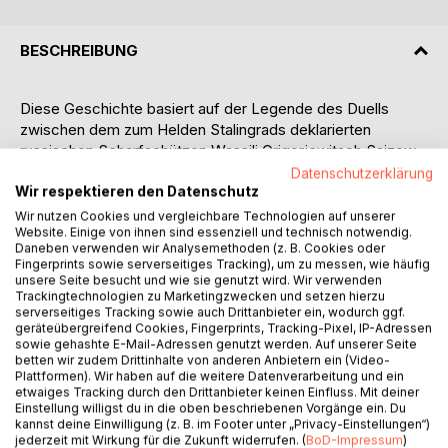
BESCHREIBUNG
Diese Geschichte basiert auf der Legende des Duells
zwischen dem zum Helden Stalingrads deklarierten
russischen Scharfschützen Wassili Grigorjewitsch Saizew
und der wohl fiktiven Person des deutschen
Datenschutzerklärung
Scharfschützen-Ausbilders Major Erwin König.
Wir respektieren den Datenschutz
Wir nutzen Cookies und vergleichbare Technologien auf unserer
Website. Einige von ihnen sind essenziell und technisch notwendig.
Düster, kalt und ohne Pathos wird sehr realitätsnah sowohl
Daneben verwenden wir Analysemethoden (z. B. Cookies oder
das Schicksal der in Stalingrad kämpfenden Soldaten als
Fingerprints sowie serverseitiges Tracking), um zu messen, wie häufig
auch über das der zwangsweise in der Stadt verbliebenen
unsere Seite besucht und wie sie genutzt wird. Wir verwenden
russischen Zivilbevölkerung aufgezeigt.
Trackingtechnologien zu Marketingzwecken und setzen hierzu
serverseitiges Tracking sowie auch Drittanbieter ein, wodurch ggf.
geräteübergreifend Cookies, Fingerprints, Tracking-Pixel, IP-Adressen
Während der menschenverachtenden und an Brutalität
sowie gehashte E-Mail-Adressen genutzt werden. Auf unserer Seite
nicht zu überbietenden Schlacht, streifen deutsche und
betten wir zudem Drittinhalte von anderen Anbietern ein (Video-
Plattformen). Wir haben auf die weitere Datenverarbeitung und ein
russische Scharfschützen wie Todesengel durch die
etwaiges Tracking durch den Drittanbieter keinen Einfluss. Mit deiner
Ruinen und verbreiten zusätzlich Angst und Schrecken.
Einstellung willigst du in die oben beschriebenen Vorgänge ein. Du
kannst deine Einwilligung (z. B. im Footer unter „Privacy-Einstellungen“)
jederzeit mit Wirkung für die Zukunft widerrufen. (
BoD-Impressum
)
Unter ihnen befindet sich der deutsche Major Erwin König.