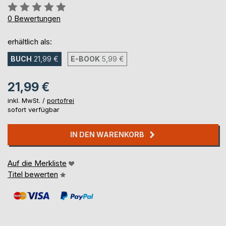
Bewertung::
0%
0
Bewertungen
erhältlich als:
BUCH
21,99 €
E-BOOK
5,99 €
21,99 €
inkl. MwSt. /
portofrei
sofort verfügbar
IN DEN WARENKORB
Auf die Merkliste
Titel bewerten