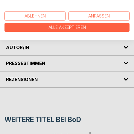
Getrieben von Rache, jagt er die russische
Scharfschützen-Legende Wassili Saizew.
ABLEHNEN
ANPASSEN
Ein fesselnder Anti-Kriegsroman, der schonungslos die
ALLE AKZEPTIEREN
Schrecken der Schlacht um Stalingrad widerspiegelt.
AUTOR/IN
PRESSESTIMMEN
REZENSIONEN
WEITERE TITEL BEI
BoD