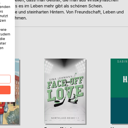
.
n und dass es im Leben mehr gibt als schönen Schein.
wenden
es
m Eistee und steinharten Hintern. Von Freundschaft, Leben und
nutzt
nst zu nehmen.
tzen
owie
 zudem
 die
D
eter
nen