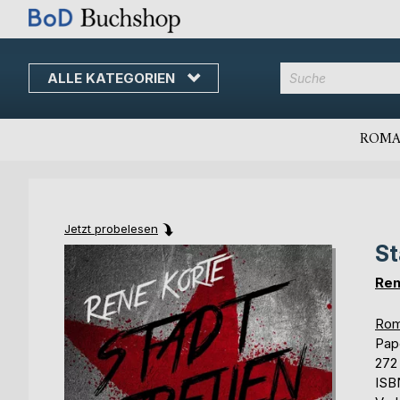
ALLE KATEGORIEN
Direkt
zum
Inhalt
ROMA
Jetzt probelesen
St
Skip
Skip
to
to
Ren
the
the
end
beginning
Rom
of
of
Pap
the
the
272
images
images
ISB
gallery
gallery