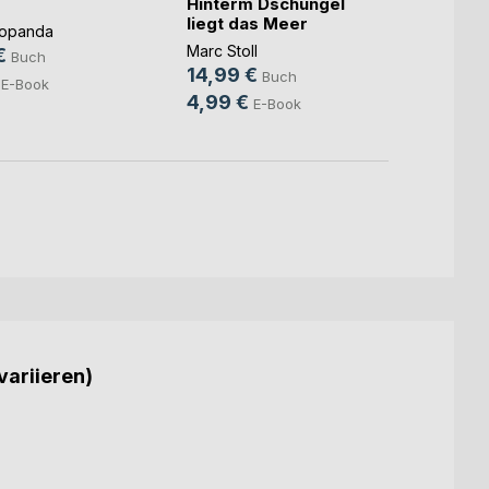
Hinterm Dschungel
Meist
liegt das Meer
Popanda
David 
Marc Stoll
€
10,9
Buch
14,99 €
Buch
E-Book
4,99 €
E-Book
variieren)