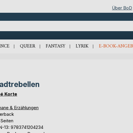
Über BoD
NCE
QUEER
FANTASY
LYRIK
E-BOOK-ANGEB
adtrebellen
é Korte
ane & Erzählungen
erback
 Seiten
N-13: 9783741204234