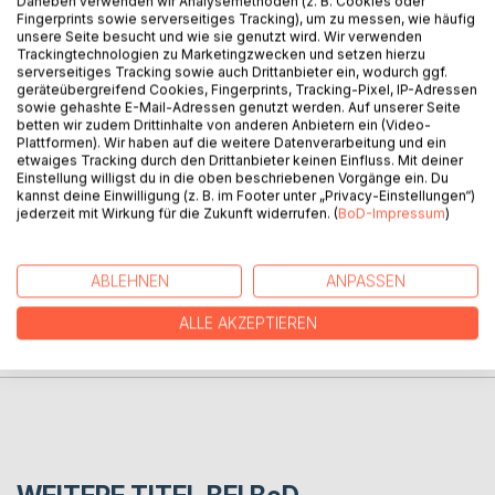
Daneben verwenden wir Analysemethoden (z. B. Cookies oder
Fingerprints sowie serverseitiges Tracking), um zu messen, wie häufig
BESCHREIBUNG
unsere Seite besucht und wie sie genutzt wird. Wir verwenden
Trackingtechnologien zu Marketingzwecken und setzen hierzu
serverseitiges Tracking sowie auch Drittanbieter ein, wodurch ggf.
geräteübergreifend Cookies, Fingerprints, Tracking-Pixel, IP-Adressen
Das 28-seitige Büchlein enthält 16 alternative
sowie gehashte E-Mail-Adressen genutzt werden. Auf unserer Seite
Spielanleitungen und Ideen zu bekannten Spielen: Mensch
betten wir zudem Drittinhalte von anderen Anbietern ein (Video-
ärgere dich nicht, Poker, Krieg, Yatzi, Kniffel, Knobello,
Plattformen). Wir haben auf die weitere Datenverarbeitung und ein
etwaiges Tracking durch den Drittanbieter keinen Einfluss. Mit deiner
Stadt, Land, Fluss und Schach.
Einstellung willigst du in die oben beschriebenen Vorgänge ein. Du
kannst deine Einwilligung (z. B. im Footer unter „Privacy-Einstellungen“)
jederzeit mit Wirkung für die Zukunft widerrufen. (
BoD-Impressum
)
AUTOR/IN
ABLEHNEN
ANPASSEN
PRESSESTIMMEN
ALLE AKZEPTIEREN
REZENSIONEN