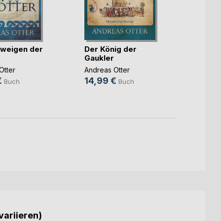
weigen der
Der König der
Der F
Gaukler
König
Otter
Andreas Otter
Andrea
€
14,99 €
19,9
Buch
Buch
variieren)