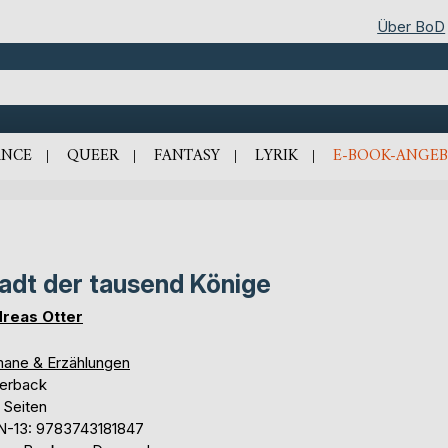
Über BoD
NCE
QUEER
FANTASY
LYRIK
E-BOOK-ANGEB
adt der tausend Könige
reas Otter
ane & Erzählungen
erback
 Seiten
N-13: 9783743181847