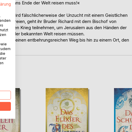
ch bis ans Ende der Welt reisen muss!«
lärung
theld wird fälschlicherweise der Unzucht mit einem Geistlichen
.
wenden
e zu befreien, geht ihr Bruder Richard mit dem Bischof von
es
 am Heiligen Krieg teilnehmen, um Jerusalem aus den Händen der
nutzt
ns Ende der bekannten Welt reisen müssen.
tzen
ard auf einen entbehrungsreichen Weg bis hin zu einem Ort, den
owie
 zudem
 die
eter
nen
D