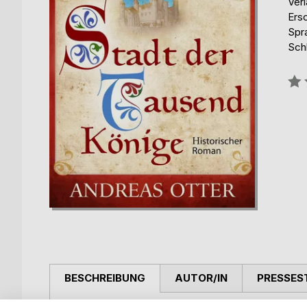
Ver
Ers
Spr
Schl
Bew
0%
BESCHREIBUNG
AUTOR/IN
PRESSES