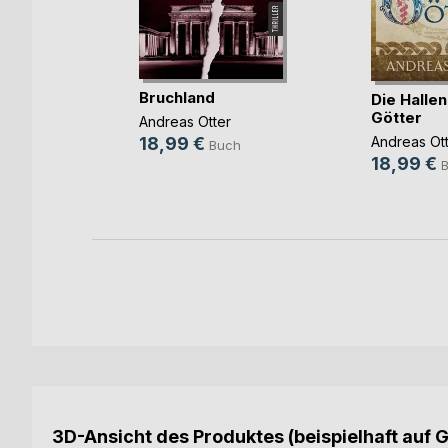
Bruchland
Die Hallen
Götter
ger
Andreas Otter
Andreas Ot
18,99 €
h
Buch
18,99 €
ok
3D-Ansicht des Produktes (beispielhaft auf 