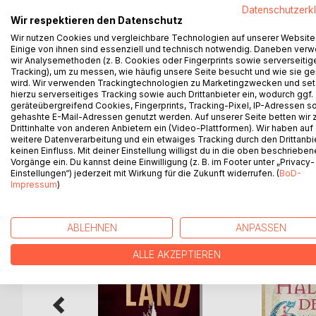
»Ich werde meine Schwester befreien, und wenn i
Datenschutzerk
Wir respektieren den Datenschutz
Schwaben, Ende des 11. Jahrhunderts: Die junge Gi
Wir nutzen Cookies und vergleichbare Technologien auf unserer Website
Einige von ihnen sind essenziell und technisch notwendig. Daneben ver
angeklagt und fällt in die Hände des Klerus. Um si
wir Analysemethoden (z. B. Cookies oder Fingerprints sowie serverseitig
Augsburg einen fatalen Ablasshandel ein: Er soll
Tracking), um zu messen, wie häufig unsere Seite besucht und wie sie ge
Heiden zu befreien. Nun wird er tatsächlich bis a
wird. Wir verwenden Trackingtechnologien zu Marketingzwecken und se
hierzu serverseitiges Tracking sowie auch Drittanbieter ein, wodurch ggf.
Mit seiner schwangeren Gefährtin macht sich Rich
geräteübergreifend Cookies, Fingerprints, Tracking-Pixel, IP-Adressen s
man Stadt der tausend Könige nennt.
gehashte E-Mail-Adressen genutzt werden. Auf unserer Seite betten wir
Drittinhalte von anderen Anbietern ein (Video-Plattformen). Wir haben auf
weitere Datenverarbeitung und ein etwaiges Tracking durch den Drittanbi
keinen Einfluss. Mit deiner Einstellung willigst du in die oben beschriebe
Vorgänge ein. Du kannst deine Einwilligung (z. B. im Footer unter „Privacy-
WEITERE TITEL BEI
Bo
Einstellungen“) jederzeit mit Wirkung für die Zukunft widerrufen. (
BoD-
Impressum
)
ABLEHNEN
ANPASSEN
ALLE AKZEPTIEREN