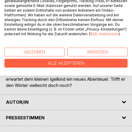
geräteübergreifend Cookies, Fingerprints, Tracking-Pixel, IP-Adressen
sowie gehashte E-Mail-Adressen genutzt werden. Auf unserer Seite
betten wir zudem Drittinhalte von anderen Anbietern ein (Video-
Plattformen). Wir haben auf die weitere Datenverarbeitung und ein
etwaiges Tracking durch den Drittanbieter keinen Einfluss. Mit deiner
BESCHREIBUNG
Einstellung willigst du in die oben beschriebenen Vorgänge ein. Du
kannst deine Einwilligung (z. B. im Footer unter „Privacy-Einstellungen“)
jederzeit mit Wirkung für die Zukunft widerrufen. (
BoD-Impressum
)
Stachel ist ein keines Igelkind. Als der Winter kommt, hält
seine Familie Winterschlaf, nur Stachel bleibt einfach wach.
ABLEHNEN
ANPASSEN
Er möchte unbedingt den Winter treffen, von dem die
anderen Tiere so viel erzählt haben. Doch dieses
ALLE AKZEPTIEREN
Abenteuer ist für das Igelkind sehr gefährlich. Gut, dass
Anika Stachel im Schnee findet, bevor er erfriert. Nun
erwartet dem kleinen Igelkind ein neues Abenteuer. Trifft er
den Winter vielleicht doch noch?
AUTOR/IN
PRESSESTIMMEN