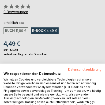
Bewertung::
0%
0
Bewertungen
erhältlich als:
BUCH
11,99 €
E-BOOK
4,49 €
4,49 €
inkl. MwSt.
sofort verfügbar als Download
Datenschutzerklärung
IN DEN WARENKORB
Wir respektieren den Datenschutz
Wir nutzen Cookies und vergleichbare Technologien auf unserer
Website. Einige von ihnen sind essenziell und technisch notwendig.
Auf die Merkliste
Daneben verwenden wir Analysemethoden (z. B. Cookies oder
Titel bewerten
Fingerprints sowie serverseitiges Tracking), um zu messen, wie häufig
unsere Seite besucht und wie sie genutzt wird. Wir verwenden
Trackingtechnologien zu Marketingzwecken und setzen hierzu
serverseitiges Tracking sowie auch Drittanbieter ein, wodurch ggf.