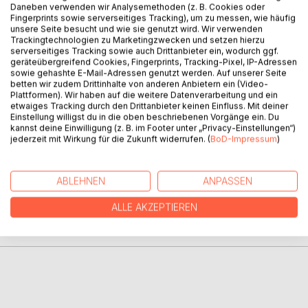
Daneben verwenden wir Analysemethoden (z. B. Cookies oder
Fingerprints sowie serverseitiges Tracking), um zu messen, wie häufig
unsere Seite besucht und wie sie genutzt wird. Wir verwenden
Trackingtechnologien zu Marketingzwecken und setzen hierzu
BESCHREIBUNG
serverseitiges Tracking sowie auch Drittanbieter ein, wodurch ggf.
geräteübergreifend Cookies, Fingerprints, Tracking-Pixel, IP-Adressen
sowie gehashte E-Mail-Adressen genutzt werden. Auf unserer Seite
betten wir zudem Drittinhalte von anderen Anbietern ein (Video-
Ein Kulturtempel! Was für ein Theater! Ein Staatstheater!
Plattformen). Wir haben auf die weitere Datenverarbeitung und ein
Des einen Freud des anderen Leid!
etwaiges Tracking durch den Drittanbieter keinen Einfluss. Mit deiner
Kommen sie mit und schauen sie hinter die Kulissen ...
Einstellung willigst du in die oben beschriebenen Vorgänge ein. Du
kannst deine Einwilligung (z. B. im Footer unter „Privacy-Einstellungen“)
jederzeit mit Wirkung für die Zukunft widerrufen. (
BoD-Impressum
)
AUTOR/IN
ABLEHNEN
ANPASSEN
PRESSESTIMMEN
ALLE AKZEPTIEREN
REZENSIONEN