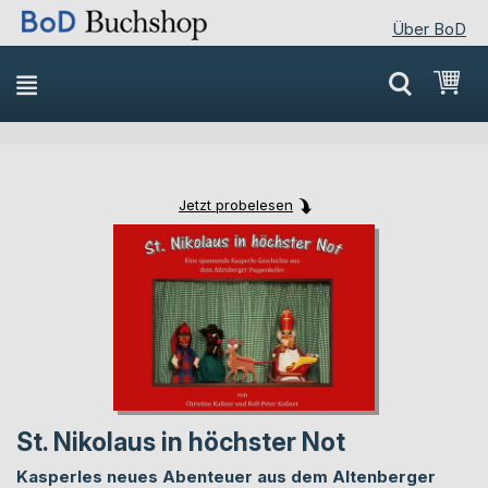
Über BoD
Direkt
Mei
zum
Inhalt
Jetzt probelesen
Skip
Skip
to
to
the
the
end
beginning
of
of
the
the
images
images
gallery
gallery
St. Nikolaus in höchster Not
Kasperles neues Abenteuer aus dem Altenberger