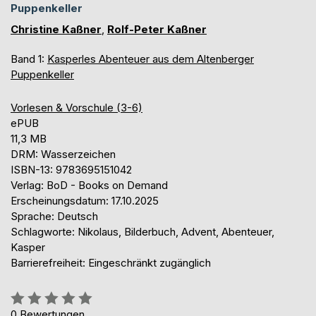
Puppenkeller
Christine Kaßner
,
Rolf-Peter Kaßner
Band 1:
Kasperles Abenteuer aus dem Altenberger
Puppenkeller
Vorlesen & Vorschule (3-6)
ePUB
11,3 MB
DRM: Wasserzeichen
ISBN-13: 9783695151042
Verlag: BoD - Books on Demand
Erscheinungsdatum: 17.10.2025
Sprache: Deutsch
Schlagworte: Nikolaus, Bilderbuch, Advent, Abenteuer,
Kasper
Barrierefreiheit: Eingeschränkt zugänglich
Bewertung::
0%
0
Bewertungen