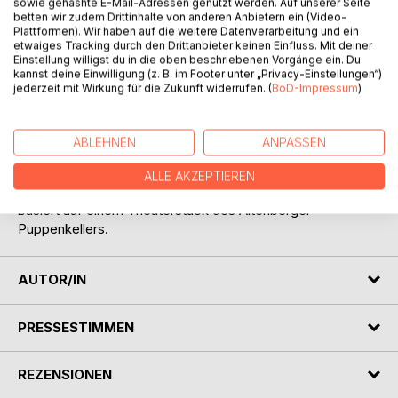
sowie gehashte E-Mail-Adressen genutzt werden. Auf unserer Seite
betten wir zudem Drittinhalte von anderen Anbietern ein (Video-
BESCHREIBUNG
Plattformen). Wir haben auf die weitere Datenverarbeitung und ein
etwaiges Tracking durch den Drittanbieter keinen Einfluss. Mit deiner
Einstellung willigst du in die oben beschriebenen Vorgänge ein. Du
kannst deine Einwilligung (z. B. im Footer unter „Privacy-Einstellungen“)
Der Nikolaus ist krank, und das Nikolausfest droht
jederzeit mit Wirkung für die Zukunft widerrufen. (
BoD-Impressum
)
auszufallen. Knecht Ruprecht ist ratlos. Zum Glück trifft er
auf Kasperle. Werden die beiden es schaffen, Sankt
Nikolaus zu helfen?
ABLEHNEN
ANPASSEN
Ein spannendes Advents-Abenteuer beginnt...
ALLE AKZEPTIEREN
Diese reich bebilderte Kasperle-Geschichte zum Vorlesen
basiert auf einem Theaterstück des Altenberger
Puppenkellers.
AUTOR/IN
PRESSESTIMMEN
REZENSIONEN