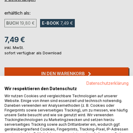
erhältlich als:
BUCH
19,80 €
E-BOOK
7,49 €
7,49 €
inkl. MwSt.
sofort verfügbar als Download
IN DEN WARENKORB
Datenschutzerklärung
Wir respektieren den Datenschutz
Auf die Merkliste
Wir nutzen Cookies und vergleichbare Technologien auf unserer
Titel bewerten
Website. Einige von ihnen sind essenziell und technisch notwendig.
Daneben verwenden wir Analysemethoden (z. B. Cookies oder
Fingerprints sowie serverseitiges Tracking), um zu messen, wie häufig
unsere Seite besucht und wie sie genutzt wird. Wir verwenden
Trackingtechnologien zu Marketingzwecken und setzen hierzu
serverseitiges Tracking sowie auch Drittanbieter ein, wodurch ggf.
geräteübergreifend Cookies, Fingerprints, Tracking-Pixel, IP-Adressen