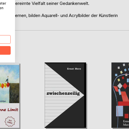
, eine gereimte Vielfalt seiner Gedankenwelt.
eter
nen
d Witz.
en Themen, bilden Aquarell- und Acrylbilder der Künstlerin
D