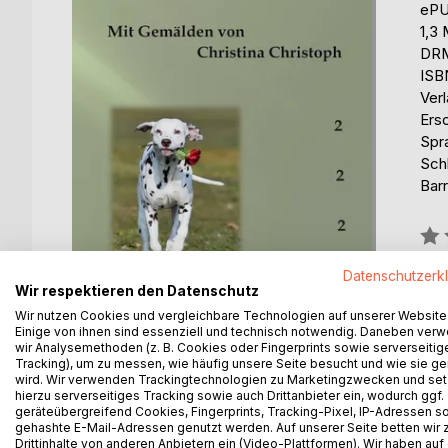
eP
1,3
DRM
ISB
Ver
Ers
Spr
Schl
Barr
Bew
0%
Datenschutzerk
erhä
Wir respektieren den Datenschutz
Wir nutzen Cookies und vergleichbare Technologien auf unserer Website
Einige von ihnen sind essenziell und technisch notwendig. Daneben ver
wir Analysemethoden (z. B. Cookies oder Fingerprints sowie serverseitig
Tracking), um zu messen, wie häufig unsere Seite besucht und wie sie ge
wird. Wir verwenden Trackingtechnologien zu Marketingzwecken und se
hierzu serverseitiges Tracking sowie auch Drittanbieter ein, wodurch ggf.
BESCHREIBUNG
AUTOR/IN
PRESSES
geräteübergreifend Cookies, Fingerprints, Tracking-Pixel, IP-Adressen s
gehashte E-Mail-Adressen genutzt werden. Auf unserer Seite betten wir
Drittinhalte von anderen Anbietern ein (Video-Plattformen). Wir haben auf