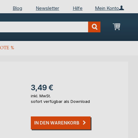
Blog
Newsletter
Hilfe
Mein Konto
Mein Wa
OTE %
3,49 €
inkl. MwSt.
sofort verfügbar als Download
IN DEN WARENKORB