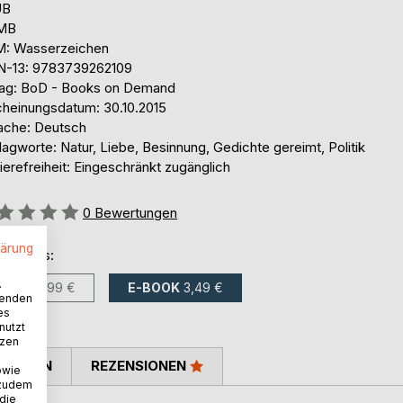
UB
 MB
: Wasserzeichen
N-13: 9783739262109
lag: BoD - Books on Demand
cheinungsdatum: 30.10.2015
ache: Deutsch
agworte: Natur, Liebe, Besinnung, Gedichte gereimt, Politik
ierefreiheit: Eingeschränkt zugänglich
ertung::
0
Bewertungen
lärung
ltlich als:
.
BUCH
6,99 €
E-BOOK
3,49 €
wenden
es
nutzt
tzen
TIMMEN
REZENSIONEN
owie
 zudem
 die