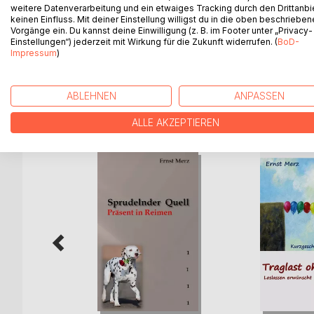
Auch in seinem zweiten Band offenbart Ernst Merz
weitere Datenverarbeitung und ein etwaiges Tracking durch den Drittanbi
keinen Einfluss. Mit deiner Einstellung willigst du in die oben beschriebe
Gewohnt kritisch, anprangernd, teils mit Humor un
Vorgänge ein. Du kannst deine Einwilligung (z. B. im Footer unter „Privacy-
Den harmonischen Übergang zu den unterschiedlich
Einstellungen“) jederzeit mit Wirkung für die Zukunft widerrufen. (
BoD-
Christina Christoph.
Impressum
)
ABLEHNEN
ANPASSEN
WEITERE TITEL BEI
Bo
ALLE AKZEPTIEREN