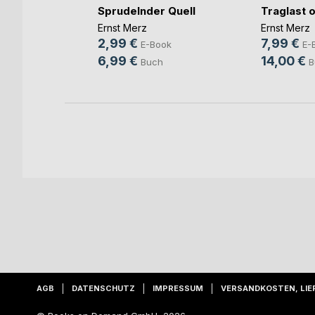
u think!
Sprudelnder Quell
Traglast o
Ernst Merz
Ernst Merz
2,99 €
7,99 €
ok
E-Book
E-
6,99 €
14,00 €
h
Buch
B
AGB
DATENSCHUTZ
IMPRESSUM
VERSANDKOSTEN, LIE