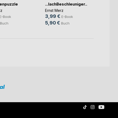
enpuzzle
...lachBeschleuniger...
Sprud
rz
Ernst Merz
Ernst 
3,99 €
3,99
E-Book
E-Book
5,90 €
6,99
Buch
Buch