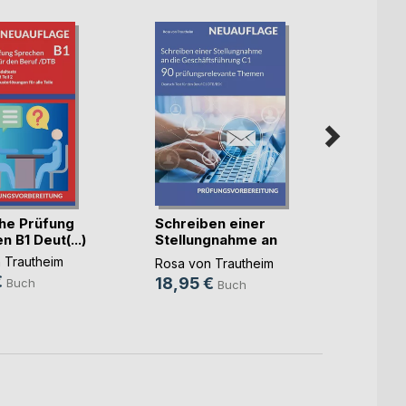
he Prüfung
Schreiben einer
FSP f
 B1 Deut(...)
Stellungnahme an
durch 
d(...)
 Trautheim
Rosa v
Rosa von Trautheim
€
29,9
18,95 €
Buch
Buch