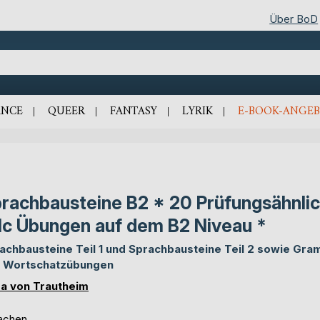
Über BoD
NCE
QUEER
FANTASY
LYRIK
E-BOOK-ANGEB
rachbausteine B2 * 20 Prüfungsähnli
lc Übungen auf dem B2 Niveau *
achbausteine Teil 1 und Sprachbausteine Teil 2 sowie Gra
 Wortschatzübungen
a von Trautheim
achen