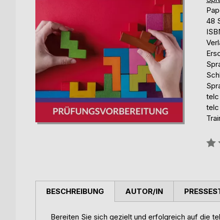
Pap
48 
ISB
Ver
Ers
Spr
Sch
Spr
tel
tel
Trai
Bew
0%
BESCHREIBUNG
AUTOR/IN
PRESSES
Bereiten Sie sich gezielt und erfolgreich auf die t