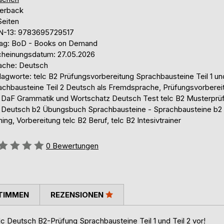
erback
Seiten
N-13: 9783695729517
lag: BoD - Books on Demand
cheinungsdatum: 27.05.2026
ache: Deutsch
lagworte: telc B2 Prüfungsvorbereitung Sprachbausteine Teil 1 un
achbausteine Teil 2 Deutsch als Fremdsprache, Prüfungsvorberei
c DaF Grammatik und Wortschatz Deutsch Test telc B2 Musterprü
c Deutsch b2 Übungsbuch Sprachbausteine - Sprachbausteine b2
ning, Vorbereitung telc B2 Beruf, telc B2 Intesivtrainer
ertung::
0
Bewertungen
TIMMEN
REZENSIONEN
elc Deutsch B2-Prüfung Sprachbausteine Teil 1 und Teil 2 vor!