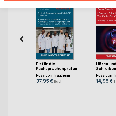
räge
Fit für die
Hören un
 50
Fachsprachenprüfung
Schreiben
Me(...)
Test f(...)
utheim
Rosa von Trautheim
Rosa von T
37,95 €
14,95 €
h
Buch
B