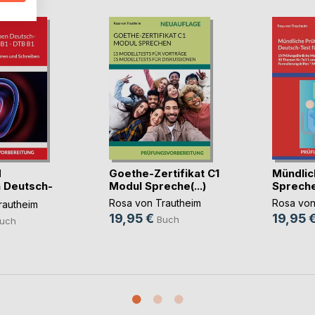
d
Goethe-Zertifikat C1
Mündlic
 Deutsch-
Modul Spreche(...)
Sprechen
Rosa von Trautheim
Rosa von
rautheim
19,95 €
19,95 
Buch
uch