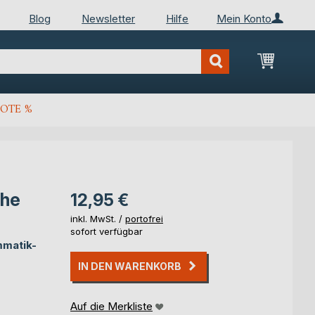
Blog
Newsletter
Hilfe
Mein Konto
Mein Wa
OTE %
che
12,95 €
inkl. MwSt. /
portofrei
sofort verfügbar
mmatik-
IN DEN WARENKORB
Auf die Merkliste