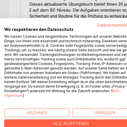
Dieses aktualisierte Übungsbuch bietet Ihnen 20 
2 auf dem B2-Niveau. Die Aufgaben orientieren si
Sicherheit und Routine für die Prüfung zu entwicke
Zusätzlich enthält das Buch:
Datenschutzerk
Wir respektieren den Datenschutz
* abwechslungsreiche Wortschatzübungen und G
Wir nutzen Cookies und vergleichbare Technologien auf unserer Website
Wortschatzes
Einige von ihnen sind essenziell und technisch notwendig. Daneben ver
* Lernvideos mit Erklärungen und Tipps, die beq
wir Analysemethoden (z. B. Cookies oder Fingerprints sowie serverseitig
Tracking), um zu messen, wie häufig unsere Seite besucht und wie sie ge
* moderne und prüfungsrelevante Themen für Unte
wird. Wir verwenden Trackingtechnologien zu Marketingzwecken und se
Die Übungen unterstützen Sie nicht nur bei den S
hierzu serverseitiges Tracking sowie auch Drittanbieter ein, wodurch ggf.
die Bereiche Lesen, Hören, Schreiben und Sprech
geräteübergreifend Cookies, Fingerprints, Tracking-Pixel, IP-Adressen s
gehashte E-Mail-Adressen genutzt werden. Auf unserer Seite betten wir
Drittinhalte von anderen Anbietern ein (Video-Plattformen). Wir haben auf
Das Buch eignet sich ideal für den Einsatz im Deu
weitere Datenverarbeitung und ein etwaiges Tracking durch den Drittanbi
keinen Einfluss. Mit deiner Einstellung willigst du in die oben beschriebe
Vorgänge ein. Du kannst deine Einwilligung (z. B. im Footer unter „Privacy-
Perfekt für alle, die sich effektiv, strukturiert u
Einstellungen“) jederzeit mit Wirkung für die Zukunft widerrufen. (
BoD-
vorbereiten möchten.
Impressum
)
ABLEHNEN
ANPASSEN
WEITERE TITEL BEI
Bo
ALLE AKZEPTIEREN