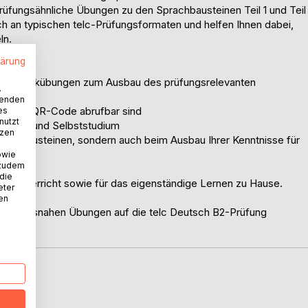
prüfungsähnliche Übungen zu den Sprachbausteinen Teil 1 und Teil
ch an typischen telc-Prüfungsformaten und helfen Ihnen dabei,
ln.
lärung
rammatikübungen zum Ausbau des prüfungsrelevanten
.
wenden
uem per QR-Code abrufbar sind
es
nutzt
rricht und Selbststudium
tzen
prachbausteinen, sondern auch beim Ausbau Ihrer Kenntnisse für
en.
owie
 zudem
 die
tschunterricht sowie für das eigenständige Lernen zu Hause.
eter
nen
nd mit praxisnahen Übungen auf die telc Deutsch B2-Prüfung
D