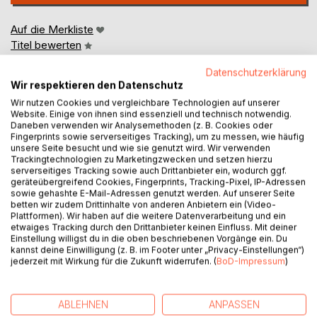
Auf die Merkliste
Titel bewerten
Datenschutzerklärung
Wir respektieren den Datenschutz
Wir nutzen Cookies und vergleichbare Technologien auf unserer
Website. Einige von ihnen sind essenziell und technisch notwendig.
Daneben verwenden wir Analysemethoden (z. B. Cookies oder
Fingerprints sowie serverseitiges Tracking), um zu messen, wie häufig
unsere Seite besucht und wie sie genutzt wird. Wir verwenden
BESCHREIBUNG
Trackingtechnologien zu Marketingzwecken und setzen hierzu
serverseitiges Tracking sowie auch Drittanbieter ein, wodurch ggf.
geräteübergreifend Cookies, Fingerprints, Tracking-Pixel, IP-Adressen
Liebe Lernende! Liebe Dozentinnen und Dozenten!
sowie gehashte E-Mail-Adressen genutzt werden. Auf unserer Seite
betten wir zudem Drittinhalte von anderen Anbietern ein (Video-
Seit Juli 2022 gibt es, wie wir alle wissen, neue
Plattformen). Wir haben auf die weitere Datenverarbeitung und ein
Prüfungsformate für Berufssprachkurse, die es in sich
etwaiges Tracking durch den Drittanbieter keinen Einfluss. Mit deiner
haben und große Herausforderungen mit sich bringen. Wir
Einstellung willigst du in die oben beschriebenen Vorgänge ein. Du
kannst deine Einwilligung (z. B. im Footer unter „Privacy-Einstellungen“)
wollen Sie dabei unterstützen, damit Sie sich bzw. Ihre
jederzeit mit Wirkung für die Zukunft widerrufen. (
BoD-Impressum
)
Teilnehmer gut auf die neuen Prüfungen vorbereiten
können. Damit Sie ausreichend Übungen von
prüfungsähnlichen Aufgaben haben, haben wir für alle Teile
ABLEHNEN
ANPASSEN
dieser Prüfung entsprechendes Material ausgearbeitet. In