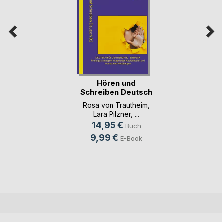
Hören und
Schreiben Deutsch
für de(...)
Rosa von Trautheim
,
Lara Pilzner
, ...
14,95 €
Buch
9,99 €
E-Book