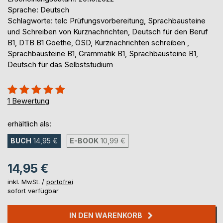
Sprache: Deutsch
Schlagworte: telc Prüfungsvorbereitung, Sprachbausteine
und Schreiben von Kurznachrichten, Deutsch für den Beruf
B1, DTB B1 Goethe, ÖSD, Kurznachrichten schreiben ,
Sprachbausteine B1, Grammatik B1, Sprachbausteine B1,
Deutsch für das Selbststudium
Bewertung::
100%
1
Bewertung
erhältlich als:
BUCH
14,95 €
E-BOOK
10,99 €
14,95 €
inkl. MwSt. /
portofrei
sofort verfügbar
IN DEN WARENKORB