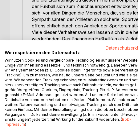
der Fußball sich zum Zuschauersport entwickelte,
sich, vor allen Dingen die Menschen, die, sei es le
Sympathisanten der Athleten an solcherlei Sportv
offensichtlich durch den Anblick der Sportdramati
Viele dieser Verhaltensweisen lassen sich in die h
wiederfinden. Das Phänomen Fußballfan als Zielo
Entwicklung durchlaufen und immer extreme Ausw
Datenschutzerk
Jahrhunderts, über die Etablierung der Gewalt und
Wir respektieren den Datenschutz
letzten Jahrhunderts, bis hin zu dem modernen, ko
Wir nutzen Cookies und vergleichbare Technologien auf unserer Website
Fußballarenen dieser Welt zu hause ist, und sich i
Einige von ihnen sind essenziell und technisch notwendig. Daneben ver
wir Analysemethoden (z. B. Cookies oder Fingerprints sowie serverseitig
besonders schick gilt. Die genannten Erschein
Tracking), um zu messen, wie häufig unsere Seite besucht und wie sie ge
Gruppe unserer Gesellschaft, die so vielfältig und s
wird. Wir verwenden Trackingtechnologien zu Marketingzwecken und se
präsentieren. In der Öffentlichkeit wurde jedoch
hierzu serverseitiges Tracking sowie auch Drittanbieter ein, wodurch ggf.
geräteübergreifend Cookies, Fingerprints, Tracking-Pixel, IP-Adressen s
die der Fans, insbesondere nach den Katastrophen
gehashte E-Mail-Adressen genutzt werden. Auf unserer Seite betten wir
Gewaltpotential reduziert und demzufolge oftmals
Drittinhalte von anderen Anbietern ein (Video-Plattformen). Wir haben auf
Hooliganszene fälschlicherweise gleichgesetzt, u
weitere Datenverarbeitung und ein etwaiges Tracking durch den Drittanbi
sich insbesondere diesem negativen Begleitumstan
keinen Einfluss. Mit deiner Einstellung willigst du in die oben beschriebe
Vorgänge ein. Du kannst deine Einwilligung (z. B. im Footer unter „Privacy-
wissenschaftliche Literaturlage neben Beiträgen z
Einstellungen“) jederzeit mit Wirkung für die Zukunft widerrufen. (
BoD-
Sportveranstaltung sowie zu ihren offensichtlichen
Impressum
)
tiefergehende Erkenntnisse über die Sportzuscha
Diese Tatsache bildet den Anstoßpunkt der vorlieg