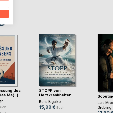
D
essung des
STOPP von
as Ma(...)
Herzkrankheiten
Scoutin
durch me(...)
er
Boris Bigalke
Lars Mro
15,99 €
Buch
Grübling
,
Buch
17,90 