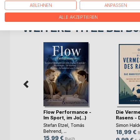
ABLEHNEN
ANPASSEN
ALLE AKZEPTIEREN
WEITERE TITEL BEI
Bo
machen:
Flow Performance -
Die Verm
o S(...)
Im Sport, im Jo(...)
Rasens - D
ure
Stefan Etzel
,
Tomás
Simon Hald
Behrend
, ...
18,99 €
h
15,99 €
Buch
9,99 €