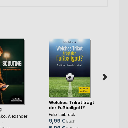
Welches Trikot trägt
Triath
der Fußballgott?
perfe
g
Felix Leibrock
Andre
sko
,
Alexander
9,99 €
9,90
Buch
 ...
€
5,99 €
5,99