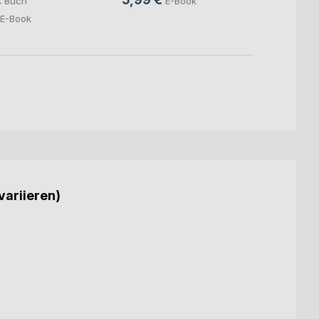
Buch
E-Book
E-Book
variieren)