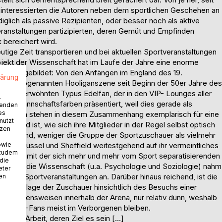
 interessierten die Autoren neben dem sportlichen Geschehen an
diglich als passive Rezipienten, oder besser noch als aktive
eranstaltungen partizipierten, deren Gemüt und Empfinden
k bereichert wird.
eutige Zeit transportieren und bei aktuellen Sportveranstaltungen
bjekt der Wissenschaft hat im Laufe der Jahre eine enorme
üchse gebildet: Von den Anfängen im England des 19.
lärung
 einer sogenannten Hooliganszene seit Beginn der 50er Jahre des
mfortverwöhnten Typus Edelfan, der in den VIP- Lounges aller
.
n den Mannschaftsfarben präsentiert, weil dies gerade als
wenden
es
ungsformen stehen in diesem Zusammenhang exemplarisch für eine
nutzt
chillernd ist, wie sich ihre Mitglieder in der Regel selbst optisch
tzen
 zunehmend, weniger die Gruppe der Sportzuschauer als vielmehr
owie
 von Brüssel und Sheffield weitestgehend auf ihr vermeintliches
 zudem
 mit der mit der sich mehr und mehr vom Sport separatisierenden
 die
nd auch die Wissenschaft (u.a. Psychologie und Soziologie) nahm
eter
d der Sportveranstaltungen an. Darüber hinaus reichend, ist die
nen
ur Motivlage der Zuschauer hinsichtlich des Besuchs einer
 Verhaltensweisen innerhalb der Arena, nur relativ dünn, weshalb
uer und -Fans meist im Verborgenen bleiben.
enden Arbeit, deren Ziel es sein […]