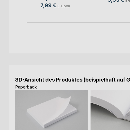
ok
E-
7,99 €
E-Book
3D-Ansicht des Produktes (beispielhaft auf 
Paperback