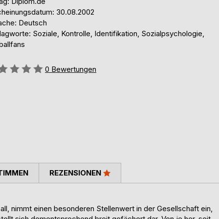
lag: Diplom.de
cheinungsdatum: 30.08.2002
ache: Deutsch
agworte: Soziale, Kontrolle, Identifikation, Sozialpsychologie,
ballfans
ertung::
0
Bewertungen
TIMMEN
REZENSIONEN
ll, nimmt einen besonderen Stellenwert in der Gesellschaft ein,
llt sich dementsprechend breit gefächert dar. Von je her, seit