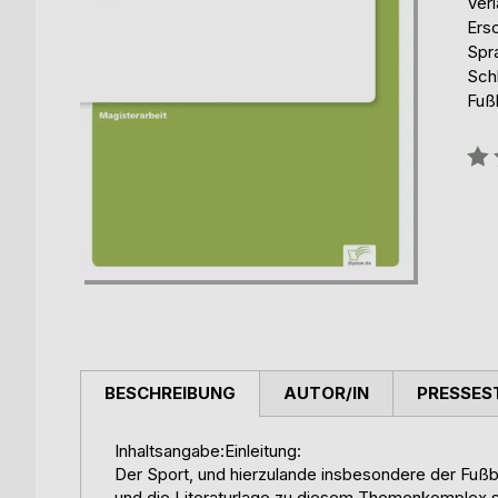
Ver
Ers
Spr
Schl
Fuß
Bew
0%
BESCHREIBUNG
AUTOR/IN
PRESSES
Inhaltsangabe:Einleitung:
Der Sport, und hierzulande insbesondere der Fußba
und die Literaturlage zu diesem Themenkomplex ste