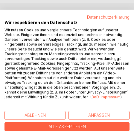
Datenschutzerklärung
BESCHREIBUNG
Wir respektieren den Datenschutz
Wir nutzen Cookies und vergleichbare Technologien auf unserer
Ein alter Film aus den Siebzigerjahren bringt den vor
Website. Einige von ihnen sind essenziell und technisch notwendig.
Daneben verwenden wir Analysemethoden (z. B. Cookies oder
Kurzem in den Ruhestand versetzten Kriminalkommissar
Fingerprints sowie serverseitiges Tracking), um zu messen, wie häufig
Samuel Brettschneider auf einen lange zurückliegenden
unsere Seite besucht und wie sie genutzt wird. Wir verwenden
und nie aufgeklärten Fall. Elisabeth Behringer, eine der
Trackingtechnologien zu Marketingzwecken und setzen hierzu
serverseitiges Tracking sowie auch Drittanbieter ein, wodurch ggf.
Darstellerinnen des Films, verschwand nach Abschluss der
geräteübergreifend Cookies, Fingerprints, Tracking-Pixel, IP-Adressen
Dreharbeiten spurlos. Die schöne Dreiundzwanzigjährige
sowie gehashte E-Mail-Adressen genutzt werden. Auf unserer Seite
sei von Menschenhändlern entführt worden, hieß es
betten wir zudem Drittinhalte von anderen Anbietern ein (Video-
Plattformen). Wir haben auf die weitere Datenverarbeitung und ein
damals unter anderem. Die wilden Spekulationen der
etwaiges Tracking durch den Drittanbieter keinen Einfluss. Mit deiner
Presse rührten nicht zuletzt von den Sexfilmrollen der
Einstellung willigst du in die oben beschriebenen Vorgänge ein. Du
Schauspielerin her, die auch als Model arbeitete. Bei seinen
kannst deine Einwilligung (z. B. im Footer unter „Privacy-Einstellungen“)
jederzeit mit Wirkung für die Zukunft widerrufen. (
BoD-Impressum
)
eher aus Langeweile aufgenommenen Nachforschungen
stößt der pensionierte Kommissar bald auf eine bis in die
Gegenwart reichenden Serie von rituellen, auf Snuff
ABLEHNEN
ANPASSEN
Movies festgehaltenen Frauenmorden, die selbst den
erfahrenen Polizisten zutiefst erschüttern.
ALLE AKZEPTIEREN