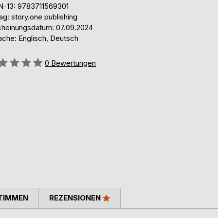
N-13: 9783711569301
ag: story.one publishing
cheinungsdatum: 07.09.2024
ache: Englisch, Deutsch
ertung::
0
Bewertungen
TIMMEN
REZENSIONEN