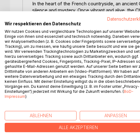
In the heart of the French countryside, an ancien
silence and mystery. Once vibrant and alive, the 
presence of Lord Harrington, a ghost trapped by a
Datenschutzerk
Wir respektieren den Datenschutz
Everything changes when a family of five, Emma, Ha
Wir nutzen Cookies und vergleichbare Technologien auf unserer Website
fresh life into the Château. Their arrival stirs up l
Einige von ihnen sind essenziell und technisch notwendig. Daneben ver
wir Analysemethoden (z. B. Cookies oder Fingerprints sowie serverseitig
Harriets vivid dreams, and Pauls courageous spirit
Tracking), um zu messen, wie häufig unsere Seite besucht und wie sie ge
wird. Wir verwenden Trackingtechnologien zu Marketingzwecken und se
As the siblings explore further, they discover clue
hierzu serverseitiges Tracking sowie auch Drittanbieter ein, wodurch ggf.
geräteübergreifend Cookies, Fingerprints, Tracking-Pixel, IP-Adressen s
adventure shows how good and evil dance through o
gehashte E-Mail-Adressen genutzt werden. Auf unserer Seite betten wir
transform our natures. With neighbours plotting a
Drittinhalte von anderen Anbietern ein (Video-Plattformen). Wir haben auf
and solve the mysteries.
weitere Datenverarbeitung und ein etwaiges Tracking durch den Drittanbi
keinen Einfluss. Mit deiner Einstellung willigst du in die oben beschriebe
Vorgänge ein. Du kannst deine Einwilligung (z. B. im Footer unter „Privacy-
Einstellungen“) jederzeit mit Wirkung für die Zukunft widerrufen. (
BoD-
Impressum
)
WEITERE TITEL BEI
Bo
ABLEHNEN
ANPASSEN
ALLE AKZEPTIEREN