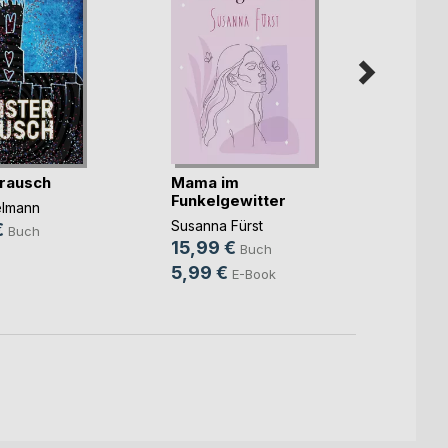
rausch
Mama im
Unter
Funkelgewitter
elmann
Christ
Susanna Fürst
€
14,9
Buch
15,99 €
Buch
9,99
5,99 €
E-Book