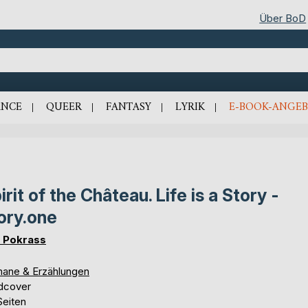
Über BoD
NCE
QUEER
FANTASY
LYRIK
E-BOOK-ANGEB
irit of the Château. Life is a Story -
ory.one
 Pokrass
ane & Erzählungen
dcover
Seiten