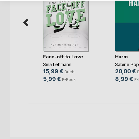
Face-off to Love
Harm
Sina Lehmann
Sabine Po
b und
15,99 €
20,00 €
Buch
ovic
5,99 €
8,99 €
E-Book
E-
ch
ook