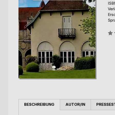
ISB
Verl
Ers
Spr
Bew
0%
BESCHREIBUNG
AUTOR/IN
PRESSES