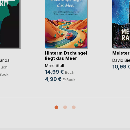
Hinterm Dschungel
Meister
liegt das Meer
panda
David Bi
Marc Stoll
10,99 
Buch
14,99 €
Buch
Book
4,99 €
E-Book