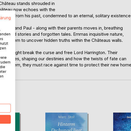
t Château stands shrouded in
Château now echoes with the
 curse from his past, condemned to an eternal, solitary existence
lärung
rriet, and Paul - along with their parents moves in, breathing
.
ong-buried stories and forgotten tales. Emmas inquisitive nature,
wenden
es
 lead them to uncover hidden truths within the Châteaus walls.
nutzt
tzen
s that might break the curse and free Lord Harrington. Their
owie
ur lives, shaping our destinies and how the twists of fate can
 zudem
gainst them, they must race against time to protect their new hom
 die
eter
nen
D