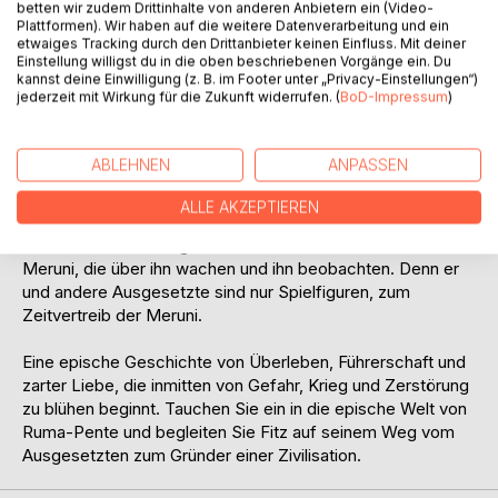
betten wir zudem Drittinhalte von anderen Anbietern ein (Video-
als sagenumwobene Dämonen an, die einst ihre Vorfahren
Plattformen). Wir haben auf die weitere Datenverarbeitung und ein
hierher verschleppten.
etwaiges Tracking durch den Drittanbieter keinen Einfluss. Mit deiner
Einstellung willigst du in die oben beschriebenen Vorgänge ein. Du
kannst deine Einwilligung (z. B. im Footer unter „Privacy-Einstellungen“)
Fitz begreift, dass er nur eine Chance hat. Er muss sich
jederzeit mit Wirkung für die Zukunft widerrufen. (
BoD-Impressum
)
anpassen und in seiner neuen Rolle, als Führer der
nomadischen Clans, einen neuen Weg beschreiten. Er
muss ein Gründer und Lehrer werden. Doch auf einem
ABLEHNEN
ANPASSEN
Planeten, der scheinbar von den Göttern als Schlachtfeld
auserkoren wurde, ist der Preis für Freiheit und
ALLE AKZEPTIEREN
Selbstbestimmung hoch. Jeder Schritt nach vorne ist auch
eine Herausforderung an die unsichtbaren Macht der
Meruni, die über ihn wachen und ihn beobachten. Denn er
und andere Ausgesetzte sind nur Spielfiguren, zum
Zeitvertreib der Meruni.
Eine epische Geschichte von Überleben, Führerschaft und
zarter Liebe, die inmitten von Gefahr, Krieg und Zerstörung
zu blühen beginnt. Tauchen Sie ein in die epische Welt von
Ruma-Pente und begleiten Sie Fitz auf seinem Weg vom
Ausgesetzten zum Gründer einer Zivilisation.