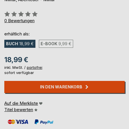
Bewertung::
0%
0
Bewertungen
erhältlich als:
BUCH
18,99 €
E-BOOK
9,99 €
18,99 €
inkl. MwSt. /
portofrei
sofort verfügbar
IN DEN WARENKORB
Auf die Merkliste
Titel bewerten