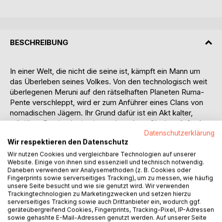
BESCHREIBUNG
In einer Welt, die nicht die seine ist, kämpft ein Mann um
das Überleben seines Volkes. Von den technologisch weit
überlegenen Meruni auf den rätselhaften Planeten Ruma-
Pente verschleppt, wird er zum Anführer eines Clans von
nomadischen Jägern. Ihr Grund dafür ist ein Akt kalter,
religiöser Praxis, der in einem abstrakten Glauben fußt. Aus
Fritz-Herbert Gerstenberger, einem alten, sterbenden
Datenschutzerklärung
Wir respektieren den Datenschutz
Mann, wird Fitz der jugendliche Jäger in einer primitiven
Welt. Die Pläne der Meruni sind für ihn undurchschaubar.
Wir nutzen Cookies und vergleichbare Technologien auf unserer
Website. Einige von ihnen sind essenziell und technisch notwendig.
Die Menschen sind für sie nur primitive Kreaturen. Hier, auf
Daneben verwenden wir Analysemethoden (z. B. Cookies oder
Ruma-Pente, kämpfen die Nachkommen von Kelten und
Fingerprints sowie serverseitiges Tracking), um zu messen, wie häufig
Griechen, Tolteken und Ägyptern sowie anderer antiker
unsere Seite besucht und wie sie genutzt wird. Wir verwenden
Trackingtechnologien zu Marketingzwecken und setzen hierzu
Völker und Kulturen um das Überleben und die
serverseitiges Tracking sowie auch Drittanbieter ein, wodurch ggf.
Vorherrschaft. Ihre alten Götter sind nur ferne Erinnerungen.
geräteübergreifend Cookies, Fingerprints, Tracking-Pixel, IP-Adressen
Die im Hintergrund agierenden Meruni hingegen sehen sie
sowie gehashte E-Mail-Adressen genutzt werden. Auf unserer Seite