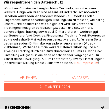
Wir respektieren den Datenschutz
Wir nutzen Cookies und vergleichbare Technologien auf unserer
Website. Einige von ihnen sind essenziell und technisch notwendig.
BESCHREIBUNG
Daneben verwenden wir Analysemethoden (z. B. Cookies oder
Fingerprints sowie serverseitiges Tracking), um zu messen, wie häufig
unsere Seite besucht und wie sie genutzt wird. Wir verwenden
Lonja Mandlik
Trackingtechnologien zu Marketingzwecken und setzen hierzu
serverseitiges Tracking sowie auch Drittanbieter ein, wodurch ggf.
geräteübergreifend Cookies, Fingerprints, Tracking-Pixel, IP-Adressen
Spielerisch Ungarisch lernen ein Mitmachbuch
sowie gehashte E-Mail-Adressen genutzt werden. Auf unserer Seite
für Erwachsene und Anfänger,
betten wir zudem Drittinhalte von anderen Anbietern ein (Video-
Band 5 1. Auflage
Plattformen). Wir haben auf die weitere Datenverarbeitung und ein
etwaiges Tracking durch den Drittanbieter keinen Einfluss. Mit deiner
Einstellung willigst du in die oben beschriebenen Vorgänge ein. Du
Lesen lernen mit dem Alphabet
kannst deine Einwilligung (z. B. im Footer unter „Privacy-Einstellungen“)
jederzeit mit Wirkung für die Zukunft widerrufen. (
BoD-Impressum
)
Deutsch-Ungarisch - Ungarisch-Deutsch
ABLEHNEN
ANPASSEN
AUTOR/IN
ALLE AKZEPTIEREN
PRESSESTIMMEN
REZENSIONEN