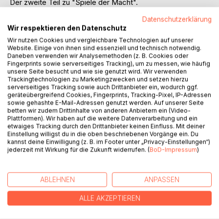
Der zweite Teil zu "Spiele der Macht".
Datenschutzerklärung
Rom, um 138 v.d.Z.. Endlich kann Lydia sich aus den
Wir respektieren den Datenschutz
Zwängen Roms befreien und in ihr neues Leben in Etrurien
Wir nutzen Cookies und vergleichbare Technologien auf unserer
aufbrechen! Auf die frisch verheiratete Senatorentochter
Website. Einige von ihnen sind essenziell und technisch notwendig.
wartet ein Weingut in traumhafter Lage. Doch obwohl sie
Daneben verwenden wir Analysemethoden (z. B. Cookies oder
nun endlich mit Alexios zusammenlebt, fällt es ihr schwer,
Fingerprints sowie serverseitiges Tracking), um zu messen, wie häufig
unsere Seite besucht und wie sie genutzt wird. Wir verwenden
sich in der neuen Umgebung wohlzufühlen. Dann kommt
Trackingtechnologien zu Marketingzwecken und setzen hierzu
plötzlich eine unerwartete Enthüllung und Alexios' Leben
serverseitiges Tracking sowie auch Drittanbieter ein, wodurch ggf.
steht erneut auf dem Spiel.
geräteübergreifend Cookies, Fingerprints, Tracking-Pixel, IP-Adressen
sowie gehashte E-Mail-Adressen genutzt werden. Auf unserer Seite
betten wir zudem Drittinhalte von anderen Anbietern ein (Video-
Diesmal sieht es so aus, als wäre sein Schicksal endgültig,
Plattformen). Wir haben auf die weitere Datenverarbeitung und ein
doch Lydia kämpft mit allen Mitteln gegen die Macht und
etwaiges Tracking durch den Drittanbieter keinen Einfluss. Mit deiner
Einstellung willigst du in die oben beschriebenen Vorgänge ein. Du
das Selbstverständnis der aristokratischen Oberschicht
kannst deine Einwilligung (z. B. im Footer unter „Privacy-Einstellungen“)
Roms.
jederzeit mit Wirkung für die Zukunft widerrufen. (
BoD-Impressum
)
AUTOR/IN
ABLEHNEN
ANPASSEN
ALLE AKZEPTIEREN
PRESSESTIMMEN