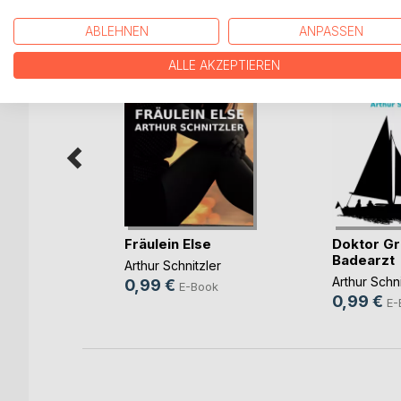
WEITERE TITEL BEI
Bo
ABLEHNEN
ANPASSEN
ALLE AKZEPTIEREN
Fräulein Else
Doktor Gr
Badearzt
ler
Arthur Schnitzler
Arthur Schni
0,99 €
ok
E-Book
0,99 €
E-