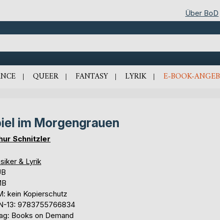
Über BoD
NCE
QUEER
FANTASY
LYRIK
E-BOOK-ANGEB
iel im Morgengrauen
hur Schnitzler
siker & Lyrik
UB
MB
: kein Kopierschutz
N-13: 9783755766834
lag: Books on Demand