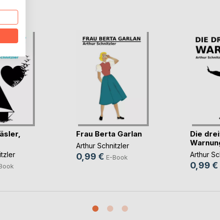
D
äsler,
Frau Berta Garlan
Die dre
Warnun
Arthur Schnitzler
tzler
Arthur Sc
0,99 €
E-Book
0,99 €
Book