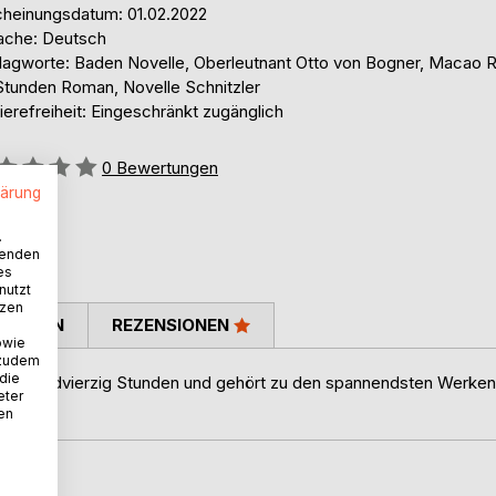
cheinungsdatum: 01.02.2022
ache: Deutsch
lagworte: Baden Novelle, Oberleutnant Otto von Bogner, Macao 
Stunden Roman, Novelle Schnitzler
ierefreiheit: Eingeschränkt zugänglich
ertung::
0
Bewertungen
lärung
.
wenden
es
nutzt
tzen
TIMMEN
REZENSIONEN
owie
 zudem
 die
u achtundvierzig Stunden und gehört zu den spannendsten Werken
eter
nen