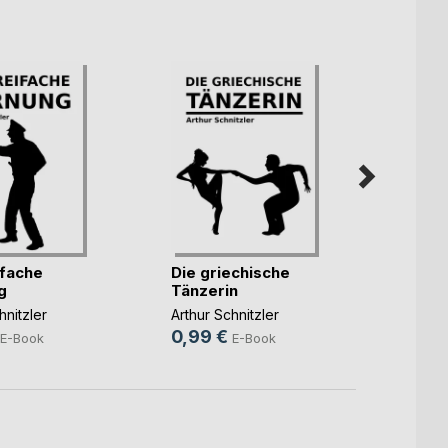
ifache
Die griechische
Die F
g
Tänzerin
Arthur 
hnitzler
Arthur Schnitzler
0,99
0,99 €
E-Book
E-Book