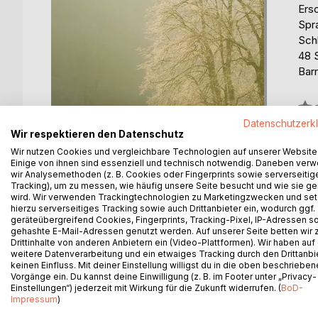
Ers
Spr
Sch
48 
Barr
Bew
0%
Datenschutzerk
Wir respektieren den Datenschutz
Wir nutzen Cookies und vergleichbare Technologien auf unserer Website
Einige von ihnen sind essenziell und technisch notwendig. Daneben ver
wir Analysemethoden (z. B. Cookies oder Fingerprints sowie serverseitig
Tracking), um zu messen, wie häufig unsere Seite besucht und wie sie ge
wird. Wir verwenden Trackingtechnologien zu Marketingzwecken und se
BESCHREIBUNG
AUTOR/IN
PRESSES
hierzu serverseitiges Tracking sowie auch Drittanbieter ein, wodurch ggf.
geräteübergreifend Cookies, Fingerprints, Tracking-Pixel, IP-Adressen s
gehashte E-Mail-Adressen genutzt werden. Auf unserer Seite betten wir
Drittinhalte von anderen Anbietern ein (Video-Plattformen). Wir haben auf
Der Roman Spiel im Morgengrauen spielt in gena
weitere Datenverarbeitung und ein etwaiges Tracking durch den Drittanbi
von Arthur Schnitzler.
keinen Einfluss. Mit deiner Einstellung willigst du in die oben beschriebe
Vorgänge ein. Du kannst deine Einwilligung (z. B. im Footer unter „Privacy-
Einstellungen“) jederzeit mit Wirkung für die Zukunft widerrufen. (
BoD-
Impressum
)