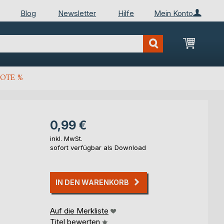
Blog
Newsletter
Hilfe
Mein Konto
Mein Wa
OTE %
0,99 €
inkl. MwSt.
sofort verfügbar als Download
IN DEN WARENKORB
Auf die Merkliste
Titel bewerten