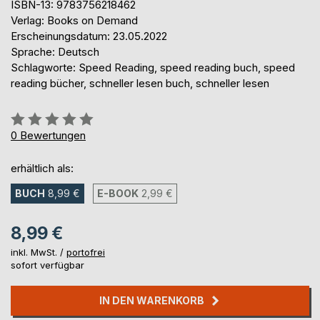
ISBN-13: 9783756218462
Verlag: Books on Demand
Erscheinungsdatum: 23.05.2022
Sprache: Deutsch
Schlagworte: Speed Reading, speed reading buch, speed
reading bücher, schneller lesen buch, schneller lesen
Bewertung::
0%
0
Bewertungen
erhältlich als:
BUCH
8,99 €
E-BOOK
2,99 €
8,99 €
inkl. MwSt. /
portofrei
sofort verfügbar
IN DEN WARENKORB