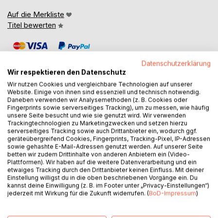
Auf die Merkliste
Titel bewerten
Datenschutzerklärung
Wir respektieren den Datenschutz
Wir nutzen Cookies und vergleichbare Technologien auf unserer
Website. Einige von ihnen sind essenziell und technisch notwendig.
BESCHREIBUNG
Daneben verwenden wir Analysemethoden (z. B. Cookies oder
Fingerprints sowie serverseitiges Tracking), um zu messen, wie häufig
unsere Seite besucht und wie sie genutzt wird. Wir verwenden
Trackingtechnologien zu Marketingzwecken und setzen hierzu
Die meisten Menschen in unserer Gesellschaft können
serverseitiges Tracking sowie auch Drittanbieter ein, wodurch ggf.
lesen, doch nur wenige können dieses effizient und schnell.
geräteübergreifend Cookies, Fingerprints, Tracking-Pixel, IP-Adressen
sowie gehashte E-Mail-Adressen genutzt werden. Auf unserer Seite
Mithilfe dieses Buches möchte ich versuchen, Ihnen das
betten wir zudem Drittinhalte von anderen Anbietern ein (Video-
Speed Reading näherzubringen. Der beliebte Lesetrend
Plattformen). Wir haben auf die weitere Datenverarbeitung und ein
begeistert durch Methoden, die es einem ermöglichen
etwaiges Tracking durch den Drittanbieter keinen Einfluss. Mit deiner
Einstellung willigst du in die oben beschriebenen Vorgänge ein. Du
sollen, bis zu dreimal so schnell zu lesen - und das mit nur
kannst deine Einwilligung (z. B. im Footer unter „Privacy-Einstellungen“)
wenig Übung und Aufwand.
jederzeit mit Wirkung für die Zukunft widerrufen. (
BoD-Impressum
)
Hört sich diese Idee für Ihr Leben genau richtig an und
haben Sie schon immer davon geträumt, schneller lesen zu