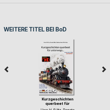
WEITERE TITEL BEI
BoD
Kurzgeschichten
querbeet für
unter(...)
Uwe H. Sültz
,
Renate