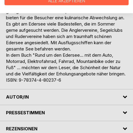
ALLE AKZEPTIEREN
viele Parkplätze. Auch Rad- und Wanderwege sind
genügend vorhanden. Caffés, Gaststätten und Restaurants
bieten für die Besucher eine kulinarische Abwechslung an.
Es gibt am Edersee viele Badestellen, die im Sommer
gerne aufgesucht werden. Die Anglervereine, Segelclubs
und Rudervereine haben sich am traumhaft schönen
Edersee angesiedelt. Mit Ausflugsschiffen kann der
gesamte See befahren werden.
In dem Buch "Rund um den Edersee... mit dem Auto,
Motorrad, Elektrofahrrad, Fahrrad, Mountainbike oder zu
Fuß" ... möchten wir dem Leser, die Schönheit der Natur
und die Vielfältigkeit der Erholungsangebote näher bringen.
ISBN: 9-78374-4-80237-6
AUTOR/IN
PRESSESTIMMEN
REZENSIONEN