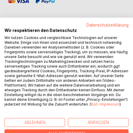
Datenschutzerklärung
Wir respektieren den Datenschutz
BESCHREIBUNG
Wir nutzen Cookies und vergleichbare Technologien auf unserer
Website. Einige von ihnen sind essenziell und technisch notwendig.
Daneben verwenden wir Analysemethoden (z. B. Cookies oder
In diesem Buch, "Spannende Kriminalgeschichten rund um
Fingerprints sowie serverseitiges Tracking), um zu messen, wie häufig
den Edersee", werden 17 Kriminalromane als
unsere Seite besucht und wie sie genutzt wird. Wir verwenden
Trackingtechnologien zu Marketingzwecken und setzen hierzu
Kurzgeschichten vorgestellt. Diese Kriminalfälle spielen in
serverseitiges Tracking sowie auch Drittanbieter ein, wodurch ggf.
Herzhausen, Harbshausen, Kirchlotheim, Vöhl, Scheid,
geräteübergreifend Cookies, Fingerprints, Tracking-Pixel, IP-Adressen
Rehbach, Waldeck, sowie in weiteren Orten. Mitgewirkt hat
sowie gehashte E-Mail-Adressen genutzt werden. Auf unserer Seite
betten wir zudem Drittinhalte von anderen Anbietern ein (Video-
Kommissar Hans Schemberg.
Plattformen). Wir haben auf die weitere Datenverarbeitung und ein
etwaiges Tracking durch den Drittanbieter keinen Einfluss. Mit deiner
Der Edersee ist ein Stausee in Hessen. Der Edersee in
Einstellung willigst du in die oben beschriebenen Vorgänge ein. Du
kannst deine Einwilligung (z. B. im Footer unter „Privacy-Einstellungen“)
Hessen ist mit 11,8 Quadratkilometern Wasseroberfläche
jederzeit mit Wirkung für die Zukunft widerrufen. (
BoD-Impressum
)
und mit 199,3 Mio. Kubikmetern Stauraum der drittgrößte
Stausee in Deutschland. Er liegt am Fuldazufluss hinter der
48m hohen Staumauer der Edertalsperre. Dort in der Nähe
ABLEHNEN
ANPASSEN
befindet sich die Stadt Waldeck, im nordhessischen
Landkreis-Frankenberg. Es gibt um den See herum sehr