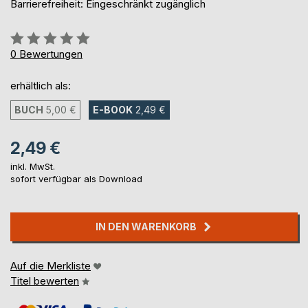
Barrierefreiheit: Eingeschränkt zugänglich
Bewertung::
0%
0
Bewertungen
erhältlich als:
BUCH
5,00 €
E-BOOK
2,49 €
2,49 €
inkl. MwSt.
sofort verfügbar als Download
IN DEN WARENKORB
Auf die Merkliste
Titel bewerten