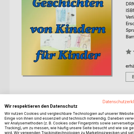
DRM
ISB
Ver
Ers
Spr
Barr
Bew
0%
erhä
Datenschutzerk
BESCHREIBUNG
AUTOR/IN
PRESSES
Wir respektieren den Datenschutz
Wir nutzen Cookies und vergleichbare Technologien auf unserer Website
Einige von ihnen sind essenziell und technisch notwendig. Daneben ver
Das Buch „Spannende Geschichten für Kinder von K
wir Analysemethoden (z. B. Cookies oder Fingerprints sowie serverseitig
in Tirol aus dem Jahr 2014. Geordnet, inhaltlich
Tracking), um zu messen, wie häufig unsere Seite besucht und wie sie ge
wird. Wir verwenden Trackingtechnologien zu Marketingzwecken und se
Hilfe der Schulleiterin, dem Klassenlehrer und de