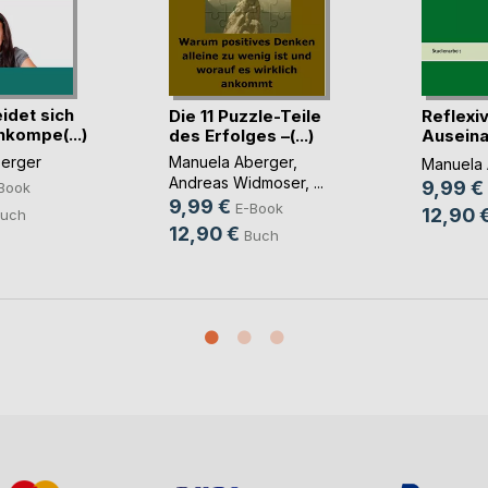
idet sich
Die 11 Puzzle-Teile
Reflexi
hkompe(...)
des Erfolges –(...)
Ausein
mit d(...)
erger
Manuela Aberger
,
Manuela 
Andreas Widmoser
, ...
9,99 €
Book
9,99 €
E-Book
12,90 
uch
12,90 €
Buch