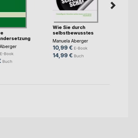
Wie Sie durch
ve
Die 8
selbstbewusstes
andersetzung
Volks
Auft(...)
Manuela Aberger
Manue
Aberger
10,99 €
E-Book
9,99
E-Book
14,99 €
Buch
14,9
€
Buch