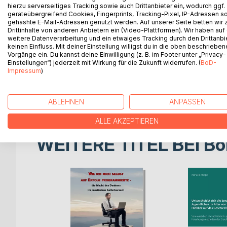
hierzu serverseitiges Tracking sowie auch Drittanbieter ein, wodurch ggf.
sich um Zwischenmenschliches, um Erfolg sowie M
geräteübergreifend Cookies, Fingerprints, Tracking-Pixel, IP-Adressen s
Einhörnern und Hexen finden sich in dem Band ge
gehashte E-Mail-Adressen genutzt werden. Auf unserer Seite betten wir
Drittinhalte von anderen Anbietern ein (Video-Plattformen). Wir haben auf
Agentengeschichte. Die Texte folgen einem kindg
weitere Datenverarbeitung und ein etwaiges Tracking durch den Drittanbi
wurde nicht nur für die Eltern der Klasse 3d der V
keinen Einfluss. Mit deiner Einstellung willigst du in die oben beschriebe
interessierte Kinder und Erwachsene. Die Kinder 
Vorgänge ein. Du kannst deine Einwilligung (z. B. im Footer unter „Privacy-
Einstellungen“) jederzeit mit Wirkung für die Zukunft widerrufen. (
BoD-
Kreativität fließen lassen. Ihr Fleiß wird mit dem 
Impressum
)
Jahren noch eine schöne Erinnerung für sie darst
verbessert und schließlich in ihrer besten Form v
Kinder von Kindern“, das seinem Namen in jeder Hi
ABLEHNEN
ANPASSEN
ALLE AKZEPTIEREN
WEITERE TITEL BEI
Bo