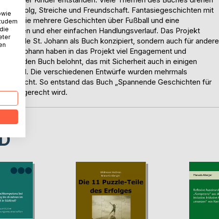
isserfolg, Streiche und Freundschaft. Fantasiegeschichten mit
owie
nauso wie mehrere Geschichten über Fußball und eine
 zudem
 die
erechten und eher einfachen Handlungsverlauf. Das Projekt
eter
olksschule St. Johann als Buch konzipiert, sondern auch für andere
nen
aus St. Johann haben in das Projekt viel Engagement und
vorliegenden Buch belohnt, das mit Sicherheit auch in einigen
ellen wird. Die verschiedenen Entwürfe wurden mehrmals
eröffentlicht. So entstand das Buch „Spannende Geschichten für
nsicht gerecht wird.
D