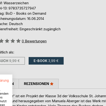
: Wasserzeichen
N-13: 9783735727947
lag: BoD - Books on Demand
cheinungsdatum: 16.06.2014
ache: Deutsch
ierefreiheit: Eingeschränkt zugänglich
ertung::
0
Bewertungen
ltlich als:
BUCH
9,99 €
E-BOOK
3,99 €
lärung
TIMMEN
REZENSIONEN
.
wenden
indern“ ist ein Projekt der Klasse 3d der Volksschule St. Johann
es
 ausgebaut und herausgegeben von Manuela Aberger ist das Werk mi
nutzt
tzen
n Eltern der Kinder entstanden. Viele Themen des Buches drehen