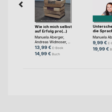
Untersche
ne
Wie ich mich selbst
die Sprac
auf Erfolg pro(...)
Manuela Ab
Manuela Aberger
,
ok
Andreas Widmoser
, ...
9,99 €
E-
ch
13,99 €
E-Book
19,99 €
B
14,99 €
Buch