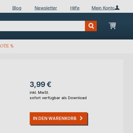
Blog
Newsletter
Hilfe
Mein Konto
Mein Wa
OTE %
3,99 €
inkl. MwSt.
sofort verfügbar als Download
IN DEN WARENKORB