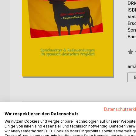
DRM
ISB
Ver
Ers
Spr
Barr
Bew
0%
erhä
BESCHREIBUNG
AUTOR/IN
PRESSES
Datenschutzerk
Wir respektieren den Datenschutz
Wir nutzen Cookies und vergleichbare Technologien auf unserer Website
Sprichwörter & Redewendungen im spanisch-deut
Einige von ihnen sind essenziell und technisch notwendig. Daneben ver
- Das i-Tüpfelchen für Spanien-Freunde
wir Analysemethoden (z. B. Cookies oder Fingerprints sowie serverseitig
Tracking), um zu messen, wie häufig unsere Seite besucht und wie sie ge