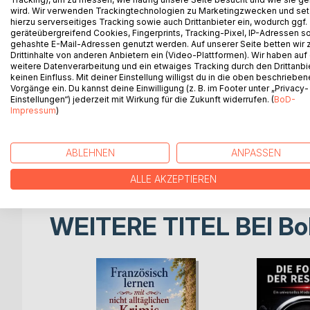
wird. Wir verwenden Trackingtechnologien zu Marketingzwecken und se
Wenn man in Spanien Urlaub machen möchte, bereit
hierzu serverseitiges Tracking sowie auch Drittanbieter ein, wodurch ggf.
wichtige Vokabeln und gängige Ausdrücke einpräg
geräteübergreifend Cookies, Fingerprints, Tracking-Pixel, IP-Adressen s
Lebt man aber für längere Zeit oder sogar perman
gehashte E-Mail-Adressen genutzt werden. Auf unserer Seite betten wir
Drittinhalte von anderen Anbietern ein (Video-Plattformen). Wir haben auf
unumgänglich, um sich zurechtzufinden.
weitere Datenverarbeitung und ein etwaiges Tracking durch den Drittanbi
In beiden Fällen freuen sich die Einheimischen, we
keinen Einfluss. Mit deiner Einstellung willigst du in die oben beschriebe
kommunizieren – das ist oft der erste Schritt zu 
Vorgänge ein. Du kannst deine Einwilligung (z. B. im Footer unter „Privacy-
Einstellungen“) jederzeit mit Wirkung für die Zukunft widerrufen. (
BoD-
jedoch, wenn man als Ausländer bei passender Gel
Impressum
)
Redewendung anbringt – und die gibt es auch hier f
Das Buch erklärt in unterhaltsamer Form themenw
sondern listet sie am Ende jedes Kapitels noch ein
ABLEHNEN
ANPASSEN
nachgeschlagen oder sogar systematisch gelernt
ALLE AKZEPTIEREN
WEITERE TITEL BEI
Bo