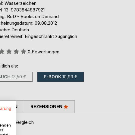
: Wasserzeichen
N-13: 9783844887921
lag: BoD - Books on Demand
cheinungsdatum: 09.08.2012
ache: Deutsch
ierefreiheit: Eingeschränkt zugänglich
ertung::
0
Bewertungen
ltlich als:
BUCH
13,50 €
E-BOOK
10,99 €
TIMMEN
REZENSIONEN
lärung
.
schen Vergleich
wenden
es
nutzt