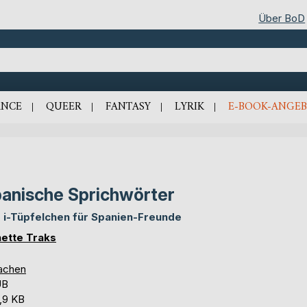
Über BoD
NCE
QUEER
FANTASY
LYRIK
E-BOOK-ANGEB
anische Sprichwörter
 i-Tüpfelchen für Spanien-Freunde
ette Traks
achen
UB
,9 KB