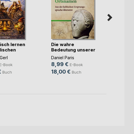
sch lernen
Die wahre
dischen
Bedeutung unserer
Franz
Ortsnamen
mit Kr
 Gerl
Daniel Paris
8,99 €
Christi
E-Book
E-Book
5,49
€
18,00 €
Buch
Buch
7,99