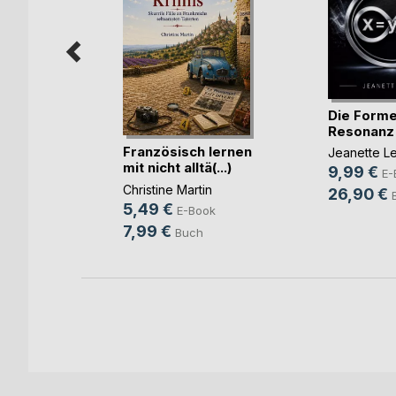
Die Forme
er
Resonanz
Französisch lernen
Jeanette L
mit nicht alltä(...)
9,99 €
E-
Christine Martin
ook
26,90 €
5,49 €
E-Book
h
7,99 €
Buch