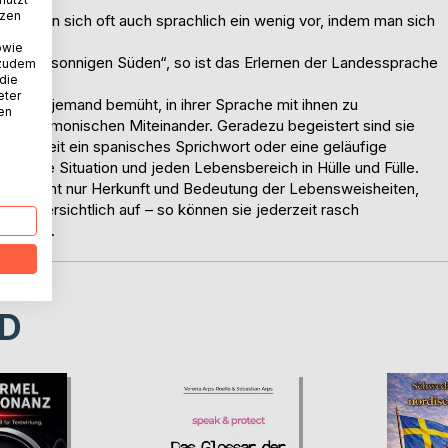
tzen
et man sich oft auch sprachlich ein wenig vor, indem man sich
t.
owie
ent im „sonnigen Süden“, so ist das Erlernen der Landessprache
 zudem
 die
eter
nn sich jemand bemüht, in ihrer Sprache mit ihnen zu
nen
einem harmonischen Miteinander. Geradezu begeistert sind sie
egenheit ein spanisches Sprichwort oder eine geläufige
ür jede Situation und jeden Lebensbereich in Hülle und Fülle.
eise nicht nur Herkunft und Bedeutung der Lebensweisheiten,
mal übersichtlich auf – so können sie jederzeit rasch
 werden.
D