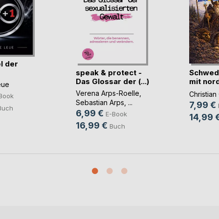
l der
speak & protect -
Schwedi
Das Glossar der (...)
mit nor
eue
Mythen
Verena Arps-Roelle
,
Christian
Book
Sebastian Arps
, ...
7,99 €
Buch
6,99 €
E-Book
14,99 
16,99 €
Buch