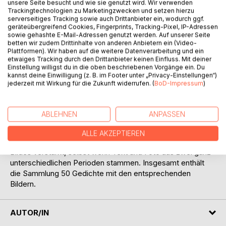
unsere Seite besucht und wie sie genutzt wird. Wir verwenden
Trackingtechnologien zu Marketingzwecken und setzen hierzu
serverseitiges Tracking sowie auch Drittanbieter ein, wodurch ggf.
Bei der Gedichtsammlung SPÄTLESE handelt es sich um
geräteübergreifend Cookies, Fingerprints, Tracking-Pixel, IP-Adressen
ein Projekt, in welchem Bilder und Texte des Autors vereint
sowie gehashte E-Mail-Adressen genutzt werden. Auf unserer Seite
betten wir zudem Drittinhalte von anderen Anbietern ein (Video-
publiziert werden. Die Gedichte und Fotos stammen aus
Plattformen). Wir haben auf die weitere Datenverarbeitung und ein
einer langen Schaffensperiode von über vierzig Jahren. Die
etwaiges Tracking durch den Drittanbieter keinen Einfluss. Mit deiner
Themen und Spannungsfelder sind dementsprechend
Einstellung willigst du in die oben beschriebenen Vorgänge ein. Du
kannst deine Einwilligung (z. B. im Footer unter „Privacy-Einstellungen“)
vielfältig: Natur und Gesellschaft, Jugend und Alter,
jederzeit mit Wirkung für die Zukunft widerrufen. (
BoD-Impressum
)
Wahrheit und Lüge, Liebe und Enttäuschung, Reichtum und
Armut, Leben und Tod u.a.m.
ABLEHNEN
ANPASSEN
Texte und Fotos bilden jeweils eine Einheit. Durch eine
bewusste Kombination eines Gedichts mit einem Bild
ALLE AKZEPTIEREN
werden sowohl die Aussage des Textes wie auch jene des
Bildes verstärkt, selbst wenn Text und Foto aus zwei ganz
unterschiedlichen Perioden stammen. Insgesamt enthält
die Sammlung 50 Gedichte mit den entsprechenden
Bildern.
AUTOR/IN