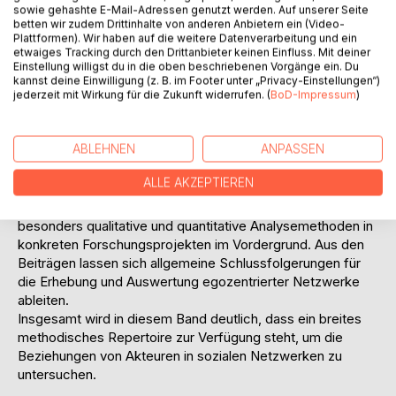
gemeinsamen Fachtagung des Zentrums zur Unterstützung
sowie gehashte E-Mail-Adressen genutzt werden. Auf unserer Seite
der wissenschaftlichen Begleitung und Erforschung
betten wir zudem Drittinhalte von anderen Anbietern ein (Video-
Plattformen). Wir haben auf die weitere Datenverarbeitung und ein
schulischer Entwicklungsprozesse (ZUSE) und der Fakultät
etwaiges Tracking durch den Drittanbieter keinen Einfluss. Mit deiner
für Erziehungswissenschaft, Psychologie und
Einstellung willigst du in die oben beschriebenen Vorgänge ein. Du
Bewegungswissenschaft der Universität Hamburg, in der
kannst deine Einwilligung (z. B. im Footer unter „Privacy-Einstellungen“)
jederzeit mit Wirkung für die Zukunft widerrufen. (
BoD-Impressum
)
aktuelle Hamburger Vernetzungsprojekte sowie Methoden
zur Untersuchung von Netzwerken und sozialen
Beziehungsgeflechten vorgestellt und diskutiert wurden.
ABLEHNEN
ANPASSEN
Sie beschäftigen sich aus verschiedenen Blickwinkeln und
Disziplinen mit egozentrierten Netzwerken und deren
ALLE AKZEPTIEREN
Analyse. Neben einer theoretischen Einbettung und
exemplarischen Anwendungen in der Praxis stehen
besonders qualitative und quantitative Analysemethoden in
konkreten Forschungsprojekten im Vordergrund. Aus den
Beiträgen lassen sich allgemeine Schlussfolgerungen für
die Erhebung und Auswertung egozentrierter Netzwerke
ableiten.
Insgesamt wird in diesem Band deutlich, dass ein breites
methodisches Repertoire zur Verfügung steht, um die
Beziehungen von Akteuren in sozialen Netzwerken zu
untersuchen.