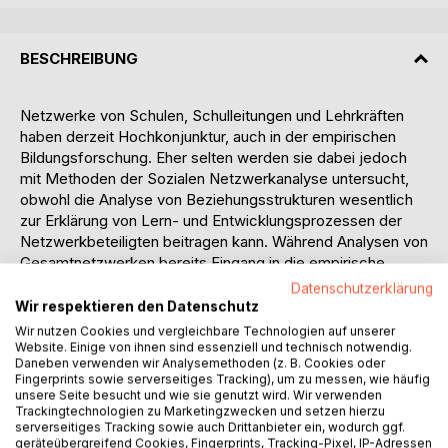
BESCHREIBUNG
Netzwerke von Schulen, Schulleitungen und Lehrkräften
haben derzeit Hochkonjunktur, auch in der empirischen
Bildungsforschung. Eher selten werden sie dabei jedoch
mit Methoden der Sozialen Netzwerkanalyse untersucht,
obwohl die Analyse von Beziehungsstrukturen wesentlich
zur Erklärung von Lern- und Entwicklungsprozessen der
Netzwerkbeteiligten beitragen kann. Während Analysen von
Gesamtnetzwerken bereits Eingang in die empirische
Schulforschung gefunden haben, stellt die Untersuchung
Datenschutzerklärung
egozentrierter Netzwerke noch eine Besonderheit dar.
Wir respektieren den Datenschutz
Analysen egozentrierter Netzwerke bieten mit ihren
Wir nutzen Cookies und vergleichbare Technologien auf unserer
spezifischen Maßzahlen unter anderem den Vorteil, soziale
Website. Einige von ihnen sind essenziell und technisch notwendig.
Daneben verwenden wir Analysemethoden (z. B. Cookies oder
Ressourcen in Form von Unterstützungspotenzialen sowie
Fingerprints sowie serverseitiges Tracking), um zu messen, wie häufig
Informations- und Wissenszugänge von Personen zu
unsere Seite besucht und wie sie genutzt wird. Wir verwenden
erfassen.
Trackingtechnologien zu Marketingzwecken und setzen hierzu
serverseitiges Tracking sowie auch Drittanbieter ein, wodurch ggf.
Die Beiträge in diesem Band basieren auf einer
geräteübergreifend Cookies, Fingerprints, Tracking-Pixel, IP-Adressen