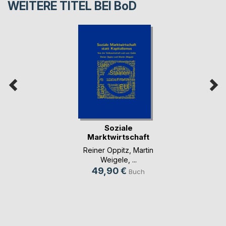
WEITERE TITEL BEI
BoD
Soziale
Marktwirtschaft
statt Kapi(...)
Reiner Oppitz
,
Martin
Weigele
, ...
49,90 €
Buch