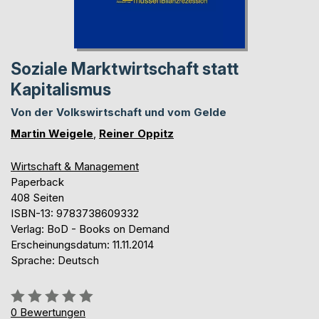
Soziale Marktwirtschaft statt
Kapitalismus
Von der Volkswirtschaft und vom Gelde
Martin Weigele
,
Reiner Oppitz
Wirtschaft & Management
Paperback
408 Seiten
ISBN-13: 9783738609332
Verlag: BoD - Books on Demand
Erscheinungsdatum: 11.11.2014
Sprache: Deutsch
Bewertung::
0%
0
Bewertungen