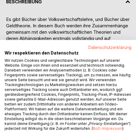
BESCHREIBUNG
Es gibt Bücher über Volkswirtschaftslehre, und Bücher über
Geldtheorie. In diesem Buch werden ihre Zusammenhänge
gemeinsam mit den volkswirtschaftlichen Theorien und
deren Abhängigkeiten erstmals vollständig und auf
nachvollziehbare Weise erklärt. In einer Zusammenschau
Datenschutzerklärung
von Theorie und Praxis wird auch erläutert, warum die
Wir respektieren den Datenschutz
liberalisierten Märkte, das praktizierte Lohndumping und
Wir nutzen Cookies und vergleichbare Technologien auf unserer
eine staatliche Sparpolitik ein angemessenes
Website. Einige von ihnen sind essenziell und technisch notwendig.
Wirtschaftswachstum unterbinden. Es wird so die
Daneben verwenden wir Analysemethoden (z. B. Cookies oder
Fingerprints sowie serverseitiges Tracking), um zu messen, wie häufig
Realwirtschaft, d. h. Güterproduktion u. Dienstleistungen zu
unsere Seite besucht und wie sie genutzt wird. Wir verwenden
Grunde gerichtet und das Geldsystem schneller zum
Trackingtechnologien zu Marketingzwecken und setzen hierzu
Kollabieren gebracht. Am Ende steht ein vollständiger
serverseitiges Tracking sowie auch Drittanbieter ein, wodurch ggf.
geräteübergreifend Cookies, Fingerprints, Tracking-Pixel, IP-Adressen
Zusammenbruch der Realwirtschaft mit einer
sowie gehashte E-Mail-Adressen genutzt werden. Auf unserer Seite
Währungsreform. Am 9. April 2014 sprach der deutsche
betten wir zudem Drittinhalte von anderen Anbietern ein (Video-
Bundespräsident Joachim Gauck vor dem 20. Deutschen
Plattformen). Wir haben auf die weitere Datenverarbeitung und ein
etwaiges Tracking durch den Drittanbieter keinen Einfluss. Mit deiner
Bankentag in Berlin und zitierte Henry Ford: „Es ist gut, dass
Einstellung willigst du in die oben beschriebenen Vorgänge ein. Du
die Menschen das Bank- und Geldsystem nicht verstehen,
kannst deine Einwilligung (z. B. im Footer unter „Privacy-Einstellungen“)
sonst hätten wir eine Revolution, noch morgen früh.” – Die
jederzeit mit Wirkung für die Zukunft widerrufen. (
BoD-Impressum
)
volkswirtschaftliche Fehlausrichtung der Europäischen