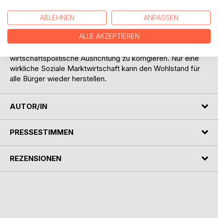
Union und die fundamentalen Mängel in der Konstruktion
des Euros lassen die Bevölkerungen verarmen und führen
ABLEHNEN
ANPASSEN
die Euro-Staaten in Staatsinsolvenzen. Jedoch werden
ALLE AKZEPTIEREN
auch mögliche Wege aus der Krise aufgezeigt. Die Politik
ist dringend aufgefordert, die falsch eingeschlagene
wirtschaftspolitische Ausrichtung zu korrigieren. Nur eine
wirkliche Soziale Marktwirtschaft kann den Wohlstand für
alle Bürger wieder herstellen.
AUTOR/IN
PRESSESTIMMEN
REZENSIONEN