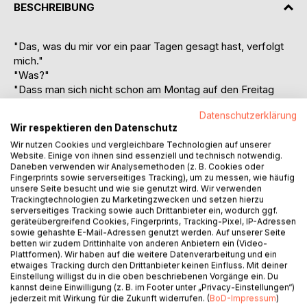
BESCHREIBUNG
"Das, was du mir vor ein paar Tagen gesagt hast, verfolgt
mich."
"Was?"
"Dass man sich nicht schon am Montag auf den Freitag
freuen sollte. Dass man an dem, was man tut, Spaß haben
Datenschutzerklärung
muss."
Wir respektieren den Datenschutz
"Und das hast du nicht?"
Wir nutzen Cookies und vergleichbare Technologien auf unserer
"Ich weiß nicht. Ich fühle mich so unerfüllt."
Website. Einige von ihnen sind essenziell und technisch notwendig.
Daneben verwenden wir Analysemethoden (z. B. Cookies oder
Vier Wochen lang möchte Lilly mit ihrer besten Freundin
Fingerprints sowie serverseitiges Tracking), um zu messen, wie häufig
unsere Seite besucht und wie sie genutzt wird. Wir verwenden
Jasmin durch Neuseeland reisen. Zu zweit wollen sie das
Trackingtechnologien zu Marketingzwecken und setzen hierzu
Land der Berge, Seen und Kiwis erkunden und genießen.
serverseitiges Tracking sowie auch Drittanbieter ein, wodurch ggf.
Eine Auszeit, die Lilly dringend benötigt. Allzu unerwartet
geräteübergreifend Cookies, Fingerprints, Tracking-Pixel, IP-Adressen
ging ihre Beziehung in die Brüche und auch ihr beruflicher
sowie gehashte E-Mail-Adressen genutzt werden. Auf unserer Seite
betten wir zudem Drittinhalte von anderen Anbietern ein (Video-
Weg lässt sie zweifeln.
Plattformen). Wir haben auf die weitere Datenverarbeitung und ein
Der Urlaub schlägt eine ungeahnte Richtung ein, als sie Finn
etwaiges Tracking durch den Drittanbieter keinen Einfluss. Mit deiner
kennenlernt. Er ist wild, frei und alles, nur nicht Alltag.
Einstellung willigst du in die oben beschriebenen Vorgänge ein. Du
kannst deine Einwilligung (z. B. im Footer unter „Privacy-Einstellungen“)
Obwohl er so gar nicht zu ihr passt, fühlt Lilly sich zu ihm
jederzeit mit Wirkung für die Zukunft widerrufen. (
BoD-Impressum
)
hingezogen. Er entfacht etwas in ihr, das sie nicht greifen