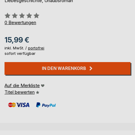
Liebesgeschichte, Urlaubsroman
Bewertung::
0%
0
Bewertungen
15,99 €
inkl. MwSt. /
portofrei
sofort verfügbar
IN DEN WARENKORB
Auf die Merkliste
Titel bewerten