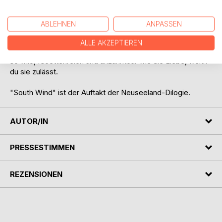
kann. Je näher sich die beiden kommen, desto intensiver
wächst die eine Frage. Ist das, was zwischen ihnen
ABLEHNEN
ANPASSEN
geschieht, mehr als nur ein Urlaubsflirt?
ALLE AKZEPTIEREN
Zwei Freundinnen. Zwei Brüder. Zwei Inseln. Und ein Land,
so wild, facettenreich und unzähmbar wie die Liebe, wenn
du sie zulässt.
"South Wind" ist der Auftakt der Neuseeland-Dilogie.
AUTOR/IN
PRESSESTIMMEN
REZENSIONEN